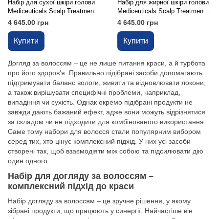
Набір для сухої шкіри голови
Набір для жирної шкіри голови
Mediceuticals Scalp Treatment
Mediceuticals Scalp Treatment
Kit Dry Scalp
Kit
4 645.00 грн
4 645.00 грн
Купити
Купити
Догляд за волоссям – це не лише питання краси, а й турбота
про його здоров’я. Правильно підібрані засоби допомагають
підтримувати баланс вологи, живити та відновлювати локони,
а також вирішувати специфічні проблеми, наприклад,
випадіння чи сухість. Однак окремо підібрані продукти не
завжди дають бажаний ефект, адже вони можуть відрізнятися
за складом чи не підходити для комбінованого використання.
Саме тому набори для волосся стали популярним вибором
серед тих, хто цінує комплексний підхід. У них усі засоби
створені так, щоб взаємодіяти між собою та підсилювати дію
один одного.
Набір для догляду за волоссям –
комплексний підхід до краси
Набір догляду за волоссям – це зручне рішення, у якому
зібрані продукти, що працюють у синергії. Найчастіше він