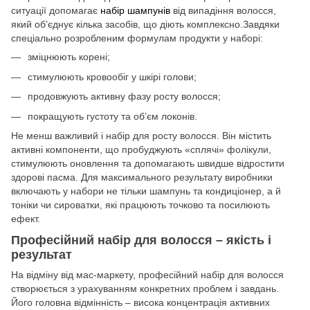
ситуації допомагає
набір шампунів
від випадіння волосся,
який об’єднує кілька засобів, що діють комплексно.Завдяки
спеціально розробленим формулам продукти у наборі:
зміцнюють корені;
стимулюють кровообіг у шкірі голови;
продовжують активну фазу росту волосся;
покращують густоту та об’єм локонів.
Не менш важливий і набір для росту волосся. Він містить
активні компоненти, що пробуджують «сплячі» фолікули,
стимулюють оновлення та допомагають швидше відростити
здорові пасма. Для максимального результату виробники
включають у набори не тільки шампунь та кондиціонер, а й
тоніки чи сироватки, які працюють точково та посилюють
ефект.
Професійний набір для волосся – якість і
результат
На відміну від мас-маркету, професійний набір для волосся
створюється з урахуванням конкретних проблем і завдань.
Його головна відмінність – висока концентрація активних