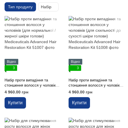
Тип продукту
Набір
Відео
Відео
3
3
Набір проти випадіння та
Набір проти випадіння та
стоншення волосся у чоловіків
стоншення волосся у чоловіків
(для нормальної / жирної шкіри
(для схильності до сухості
4 960.00 грн
4 960.00 грн
голови) Mediceuticals Advanced
шкіри голови) Mediceuticals
Hair Restoration Kit
Advanced Hair Restoration Kit
Купити
Купити