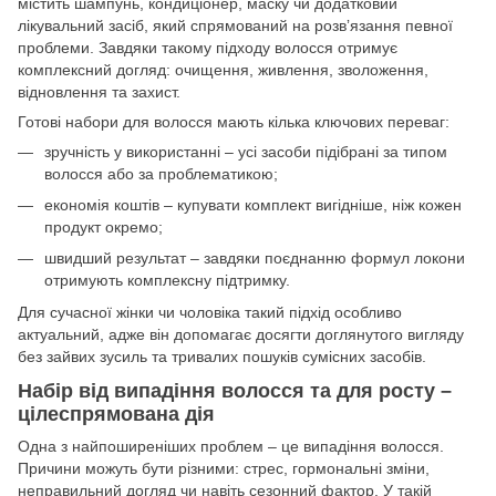
містить шампунь, кондиціонер, маску чи додатковий
лікувальний засіб, який спрямований на розвʼязання певної
проблеми. Завдяки такому підходу волосся отримує
комплексний догляд: очищення, живлення, зволоження,
відновлення та захист.
Готові набори для волосся мають кілька ключових переваг:
зручність у використанні – усі засоби підібрані за типом
волосся або за проблематикою;
економія коштів – купувати комплект вигідніше, ніж кожен
продукт окремо;
швидший результат – завдяки поєднанню формул локони
отримують комплексну підтримку.
Для сучасної жінки чи чоловіка такий підхід особливо
актуальний, адже він допомагає досягти доглянутого вигляду
без зайвих зусиль та тривалих пошуків сумісних засобів.
Набір від випадіння волосся та для росту –
цілеспрямована дія
Одна з найпоширеніших проблем – це випадіння волосся.
Причини можуть бути різними: стрес, гормональні зміни,
неправильний догляд чи навіть сезонний фактор. У такій