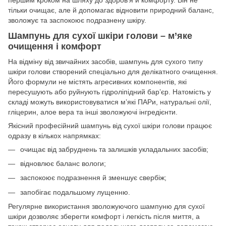
першим кроком на шляху до здоров’я й комфорту. Він не
тільки очищає, але й допомагає відновити природний баланс,
зволожує та заспокоює подразнену шкіру.
Шампунь для сухої шкіри голови – м’яке
очищення і комфорт
На відміну від звичайних засобів, шампунь для сухого типу
шкіри голови створений спеціально для делікатного очищення.
Його формули не містять агресивних компонентів, які
пересушують або руйнують гідроліпідний бар’єр. Натомість у
складі можуть використовуватися м’які ПАРи, натуральні олії,
гліцерин, алое вера та інші зволожуючі інгредієнти.
Якісний професійний шампунь від сухої шкіри голови працює
одразу в кількох напрямках:
очищає від забруднень та залишків укладальних засобів;
відновлює баланс вологи;
заспокоює подразнення й зменшує свербіж;
запобігає подальшому лущенню.
Регулярне використання зволожуючого шампуню для сухої
шкіри дозволяє зберегти комфорт і легкість після миття, а