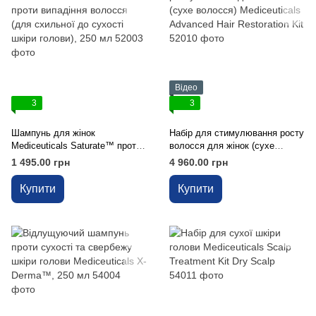
Відео
3
3
Шампунь для жінок
Набір для стимулювання росту
Mediceuticals Saturate™ проти
волосся для жінок (сухе
випадіння волосся (для
волосся) Mediceuticals
1 495.00 грн
4 960.00 грн
схильної до сухості шкіри
Advanced Hair Restoration Kit
голови), 250 мл
Купити
Купити