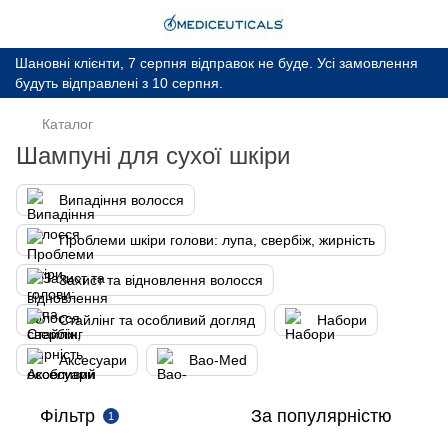
Шановні клієнти, 7 серпня відправок не буде. Усі замовлення
будуть відправлені з 10 серпня.
Каталог
Шампуні для сухої шкіри
Випадіння волосся
Проблеми шкіри голови: лупа, свербіж, жирність
Захист та відновлення волосся
Стайлінг та особливий догляд
Набори
Аксесуари
Bao-Med
Фільтр
За популярністю
1