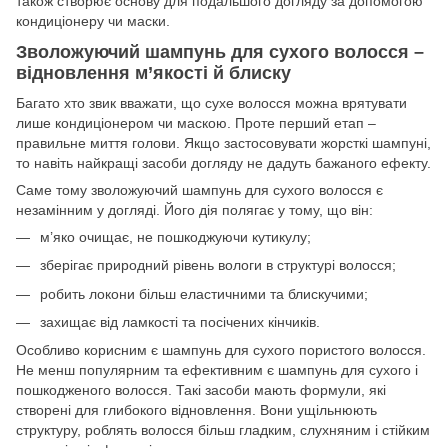
також створює основу для подальшого догляду за допомогою
кондиціонеру чи маски.
Зволожуючий шампунь для сухого волосся –
відновлення м’якості й блиску
Багато хто звик вважати, що сухе волосся можна врятувати
лише кондиціонером чи маскою. Проте перший етап –
правильне миття голови. Якщо застосовувати жорсткі шампуні,
то навіть найкращі засоби догляду не дадуть бажаного ефекту.
Саме тому зволожуючий шампунь для сухого волосся є
незамінним у догляді. Його дія полягає у тому, що він:
м’яко очищає, не пошкоджуючи кутикулу;
зберігає природний рівень вологи в структурі волосся;
робить локони більш еластичними та блискучими;
захищає від ламкості та посічених кінчиків.
Особливо корисним є шампунь для сухого пористого волосся.
Не менш популярним та ефективним є шампунь для сухого і
пошкодженого волосся. Такі засоби мають формули, які
створені для глибокого відновлення. Вони ущільнюють
структуру, роблять волосся більш гладким, слухняним і стійким