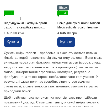
Відео
3
3
3
Відлущуючий шампунь проти
Набір для сухої шкіри голови
сухості та свербежу шкіри
Mediceuticals Scalp Treatment
голови Mediceuticals X-
Kit Dry Scalp
1 495.00 грн
4 645.00 грн
Derma™, 250 мл
Купити
Купити
Сухість шкіри голови – проблема, з якою стикається велика
кількість людей незалежно від віку чи типу волосся. Вона може
виникати через різні фактори: кліматичні умови (мороз, спека,
не достатньо зволожене повітря в приміщенні), часте миття
голови, використання агресивних шампунів, регулярне
фарбування, а також стрес і незбалансоване харчування. У
результаті шкіра починає свербіти, з’являється відчуття
стягнутості, а саме волосся стає тьмяним, ламким і втрачає
природний блиск.
Щоб позбутися цих неприємних проявів, важливо підібрати
правильний догляд. Саме шампунь для сухої шкіри голови є