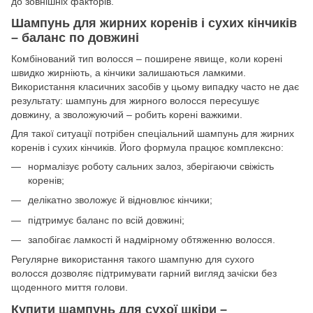
до зовнішніх факторів.
Шампунь для жирних коренів і сухих кінчиків
– баланс по довжині
Комбінований тип волосся – поширене явище, коли корені
швидко жирніють, а кінчики залишаються ламкими.
Використання класичних засобів у цьому випадку часто не дає
результату: шампунь для жирного волосся пересушує
довжину, а зволожуючий – робить корені важкими.
Для такої ситуації потрібен спеціальний шампунь для жирних
коренів і сухих кінчиків. Його формула працює комплексно:
нормалізує роботу сальних залоз, зберігаючи свіжість
коренів;
делікатно зволожує й відновлює кінчики;
підтримує баланс по всій довжині;
запобігає ламкості й надмірному обтяженню волосся.
Регулярне використання такого шампуню для сухого
волосся дозволяє підтримувати гарний вигляд зачіски без
щоденного миття голови.
Купити шампунь для сухої шкіри –