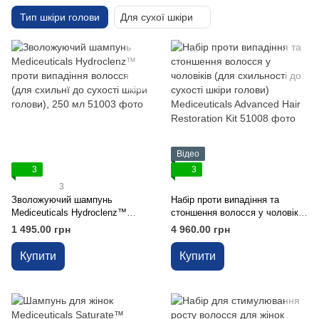
Тип шкіри голови
Для сухої шкіри
Відео
3
3
3
Зволожуючий шампунь
Набір проти випадіння та
Mediceuticals Hydroclenz™
стоншення волосся у чоловіків
проти випадіння волосся (для
(для схильності до сухості
1 495.00 грн
4 960.00 грн
схильнї до сухості шкіри
шкіри голови) Mediceuticals
голови), 250 мл
Advanced Hair Restoration Kit
Купити
Купити