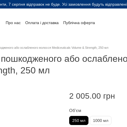
нти, 7 серпня відправок не буде. Усі замовлення будуть відправлені
Про нас
Оплата і доставка
Публічна оферта
Контактна інформація
Блог
Відгуки клієнтів
Автори
одженого або ослабленого волосся Mediceuticals Volume & Strength, 250 мл
, пошкодженого або ослаблено
ngth, 250 мл
2 005.00 грн
Об'єм
250 мл
1000 мл