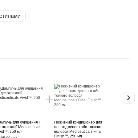
стинами
Раз
мпунь для очищення і
Поживний кондиціонер для
Рекон
токсикації Mediceuticals
пошкодженого або тонкого
пошк
vid™, 250 мл
волосся Mediceuticals Final
осла
Finish™, 250 мл
Medic