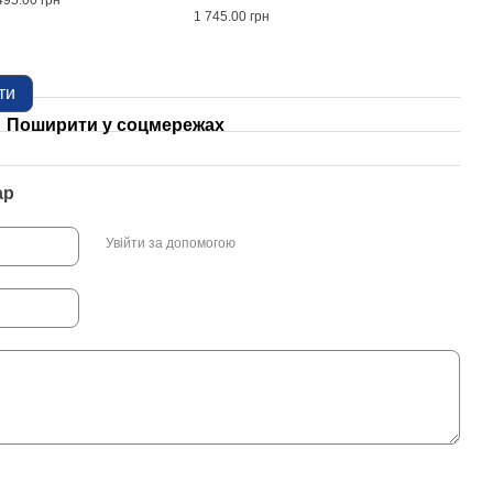
495.00 грн
Stren
1 745.00 грн
2 005
8 
ти
Поширити у соцмережах
ар
Увійти за допомогою