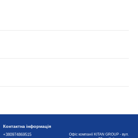
Контактна інформація
+380974869515
Офіс компанії KITAN GROUP - вул.