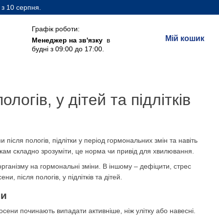
 з 10 серпня.
Графік роботи:
Мій кошик
Менеджер на зв'язку
в
будні з 09:00 до 17:00.
логів, у дітей та підлітків
ісля пологів, підлітки у період гормональних змін та навіть
іткам складно зрозуміти, це норма чи привід для хвилювання.
організму на гормональні зміни. В іншому – дефіцити, стрес
, після пологів, у підлітків та дітей.
ни
ени починають випадати активніше, ніж улітку або навесні.