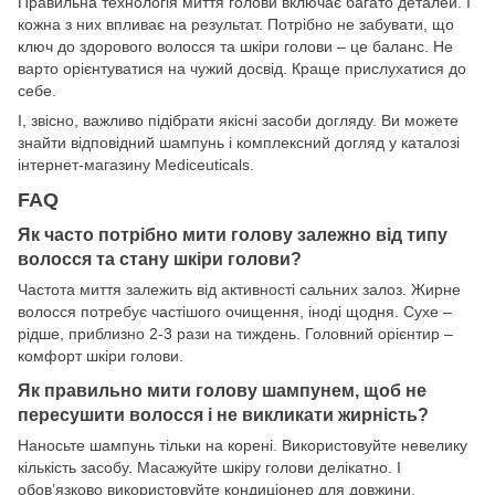
Правильна технологія миття голови включає багато деталей. І
кожна з них впливає на результат. Потрібно не забувати, що
ключ до здорового волосся та шкіри голови – це баланс. Не
варто орієнтуватися на чужий досвід. Краще прислухатися до
себе.
І, звісно, важливо підібрати якісні засоби догляду. Ви можете
знайти відповідний шампунь і комплексний догляд у каталозі
інтернет-магазину Mediceuticals.
FAQ
Як часто потрібно мити голову залежно від типу
волосся та стану шкіри голови?
Частота миття залежить від активності сальних залоз. Жирне
волосся потребує частішого очищення, іноді щодня. Сухе –
рідше, приблизно 2-3 рази на тиждень. Головний орієнтир –
комфорт шкіри голови.
Як правильно мити голову шампунем, щоб не
пересушити волосся і не викликати жирність?
Наносьте шампунь тільки на корені. Використовуйте невелику
кількість засобу. Масажуйте шкіру голови делікатно. І
обов’язково використовуйте кондиціонер для довжини.