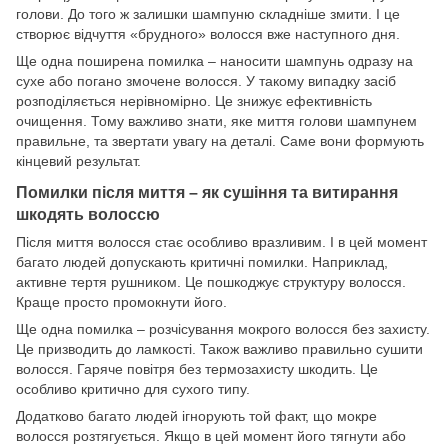
голови. До того ж залишки шампуню складніше змити. І це
створює відчуття «брудного» волосся вже наступного дня.
Ще одна поширена помилка – наносити шампунь одразу на
сухе або погано змочене волосся. У такому випадку засіб
розподіляється нерівномірно. Це знижує ефективність
очищення. Тому важливо знати, яке миття голови шампунем
правильне, та звертати увагу на деталі. Саме вони формують
кінцевий результат.
Помилки після миття – як сушіння та витирання
шкодять волоссю
Після миття волосся стає особливо вразливим. І в цей момент
багато людей допускають критичні помилки. Наприклад,
активне тертя рушником. Це пошкоджує структуру волосся.
Краще просто промокнути його.
Ще одна помилка – розчісування мокрого волосся без захисту.
Це призводить до ламкості. Також важливо правильно сушити
волосся. Гаряче повітря без термозахисту шкодить. Це
особливо критично для сухого типу.
Додатково багато людей ігнорують той факт, що мокре
волосся розтягується. Якщо в цей момент його тягнути або