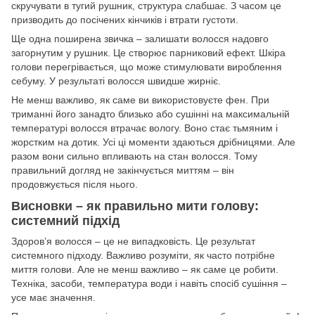
скручувати в тугий рушник, структура слабшає. З часом це
призводить до посічених кінчиків і втрати густоти.
Ще одна поширена звичка – залишати волосся надовго
загорнутим у рушник. Це створює парниковий ефект. Шкіра
голови перегрівається, що може стимулювати вироблення
себуму. У результаті волосся швидше жирніє.
Не менш важливо, як саме ви використовуєте фен. При
триманні його занадто близько або сушінні на максимальній
температурі волосся втрачає вологу. Воно стає тьмяним і
жорстким на дотик. Усі ці моменти здаються дрібницями. Але
разом вони сильно впливають на стан волосся. Тому
правильний догляд не закінчується миттям – він
продовжується після нього.
Висновки – як правильно мити голову:
системний підхід
Здоров’я волосся – це не випадковість. Це результат
системного підходу. Важливо розуміти, як часто потрібне
миття голови. Але не менш важливо – як саме це робити.
Техніка, засоби, температура води і навіть спосіб сушіння –
усе має значення.