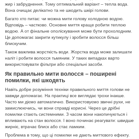
жир і забруднення. Тому оптимальний варіант – тепла вода.
Вона очищає делікатно та не шкодить шкірі голови.
Багато хто питає: чи можна мити голову холодною водою.
Відповідь – частково. Основне миття краще робити теплою
водою. А от фінальне ополіскування може бути прохолодним.
Це допомагає закрити кутикулу і зробити волосся більш
блискучим.
Також важлива жорсткість води. Жорстка вода може залишати
наліт і робити волосся тьмяним. У таких випадках варто
використовувати фільтри або спеціальні засоби.
Як правильно мити волосся – поширені
помилки, які шкодять
Навіть добре розуміння техніки правильного миття голови не
завжди допомагає. На практиці все виглядає трохи інакше.
Часто ми діємо автоматично. Використовуємо звичні рухи, не
замислюючись, чи вони справді корисні. Через це дрібні
помилки стають системними. З часом вони накопичуються і
впливають на стан волосся. І воно починає реагувати: швидше
жирніє, втрачає блиск або стає ламким.
Проблема в тому, що ці помилки не дають миттєвого ефекту.