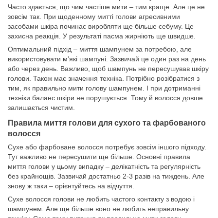
Часто здається, що чим частіше мити – тим краще. Але це не
зовсім так. При щоденному митті голови агресивними
засобами шкіра починає виробляти ще більше себуму. Це
захисна реакція. У результаті пасма жирніють ще швидше.
Оптимальний підхід – миття шампунем за потребою, але
використовувати м’які шампуні. Зазвичай це один раз на день
або через день. Важливо, щоб шампунь не пересушував шкіру
голови. Також має значення техніка. Потрібно розібратися з
тим, як правильно мити голову шампунем. І при дотриманні
техніки баланс шкіри не порушується. Тому й волосся довше
залишається чистим.
Правила миття голови для сухого та фарбованого
волосся
Сухе або фарбоване волосся потребує зовсім іншого підходу.
Тут важливо не пересушити ще більше. Основні правила
миття голови у цьому випадку – делікатність та регулярність
без крайнощів. Зазвичай достатньо 2-3 разів на тиждень. Але
знову ж таки – орієнтуйтесь на відчуття.
Сухе волосся голови не любить частого контакту з водою і
шампунем. Але ще більше воно не любить неправильну