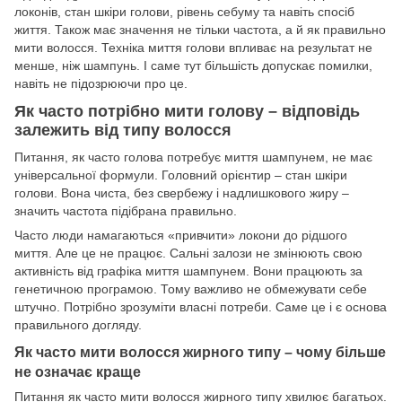
локонів, стан шкіри голови, рівень себуму та навіть спосіб
життя. Також має значення не тільки частота, а й як правильно
мити волосся. Техніка миття голови впливає на результат не
менше, ніж шампунь. І саме тут більшість допускає помилки,
навіть не підозрюючи про це.
Як часто потрібно мити голову – відповідь
залежить від типу волосся
Питання, як часто голова потребує миття шампунем, не має
універсальної формули. Головний орієнтир – стан шкіри
голови. Вона чиста, без свербежу і надлишкового жиру –
значить частота підібрана правильно.
Часто люди намагаються «привчити» локони до рідшого
миття. Але це не працює. Сальні залози не змінюють свою
активність від графіка миття шампунем. Вони працюють за
генетичною програмою. Тому важливо не обмежувати себе
штучно. Потрібно зрозуміти власні потреби. Саме це і є основа
правильного догляду.
Як часто мити волосся жирного типу – чому більше
не означає краще
Питання як часто мити волосся жирного типу хвилює багатьох.