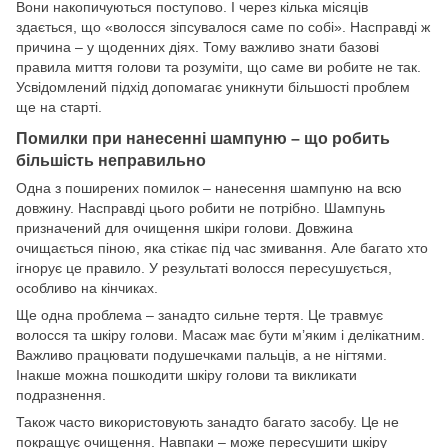
Вони накопичуються поступово. І через кілька місяців
здається, що «волосся зіпсувалося саме по собі». Насправді ж
причина – у щоденних діях. Тому важливо знати базові
правила миття голови та розуміти, що саме ви робите не так.
Усвідомлений підхід допомагає уникнути більшості проблем
ще на старті.
Помилки при нанесенні шампуню – що робить
більшість неправильно
Одна з поширених помилок – нанесення шампуню на всю
довжину. Насправді цього робити не потрібно. Шампунь
призначений для очищення шкіри голови. Довжина
очищається піною, яка стікає під час змивання. Але багато хто
ігнорує це правило. У результаті волосся пересушується,
особливо на кінчиках.
Ще одна проблема – занадто сильне тертя. Це травмує
волосся та шкіру голови. Масаж має бути м’яким і делікатним.
Важливо працювати подушечками пальців, а не нігтями.
Інакше можна пошкодити шкіру голови та викликати
подразнення.
Також часто використовують занадто багато засобу. Це не
покращує очищення. Навпаки – може пересушити шкіру