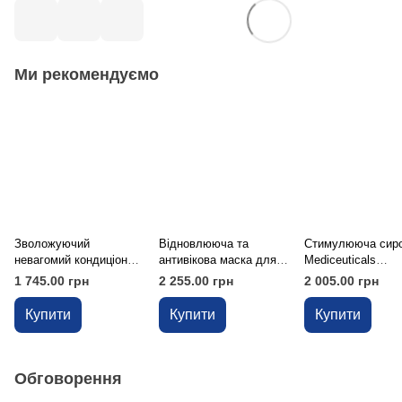
Ми рекомендуємо
Зволожуючий
Відновлююча та
Стимулююча сиро
невагомий кондиціонер
антивікова маска для
Mediceuticals
Mediceuticals Vitatin™
волосся і шкіри голови
Cellagen™ для ро
1 745.00 грн
2 255.00 грн
2 005.00 грн
для жінок, 250 мл
Mediceuticals MX Dual
волосся та здоров
Therapy™, 150 мл
шкіри голови, 125
Купити
Купити
Купити
Обговорення