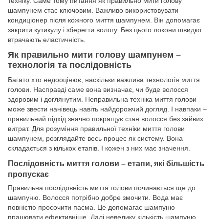
техніку. Саме тому питання як правильно мити голову
шампунем стає ключовим. Важливо використовувати
кондиціонер після кожного миття шампунем. Він допомагає
закрити кутикулу і зберегти вологу. Без цього локони швидко
втрачають еластичність.
Як правильно мити голову шампунем –
технологія та послідовність
Багато хто недооцінює, наскільки важлива технологія миття
голови. Насправді саме вона визначає, чи буде волосся
здоровим і доглянутим. Неправильна техніка миття голови
може звести нанівець навіть найдорожчий догляд. І навпаки –
правильний підхід значно покращує стан волосся без зайвих
витрат. Для розуміння правильної техніки миття голови
шампунем, розглядайте весь процес як систему. Вона
складається з кількох етапів. І кожен з них має значення.
Послідовність миття голови – етапи, які більшість
пропускає
Правильна послідовність миття голови починається ще до
шампуню. Волосся потрібно добре змочити. Вода має
повністю просочити пасма. Це допомагає шампуню
працювати ефективніше. Далі невелику кількість шампуню