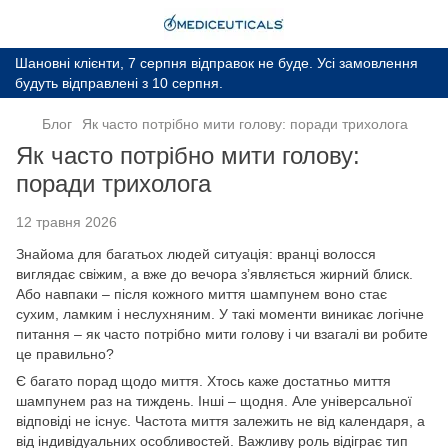
Шановні клієнти, 7 серпня відправок не буде. Усі замовлення
будуть відправлені з 10 серпня.
Блог
Як часто потрібно мити голову: поради трихолога
Як часто потрібно мити голову:
поради трихолога
12 травня 2026
Знайома для багатьох людей ситуація: вранці волосся
виглядає свіжим, а вже до вечора з’являється жирний блиск.
Або навпаки – після кожного миття шампунем воно стає
сухим, ламким і неслухняним. У такі моменти виникає логічне
питання – як часто потрібно мити голову і чи взагалі ви робите
це правильно?
Є багато порад щодо миття. Хтось каже достатньо миття
шампунем раз на тиждень. Інші – щодня. Але універсальної
відповіді не існує. Частота миття залежить не від календаря, а
від індивідуальних особливостей. Важливу роль відіграє тип