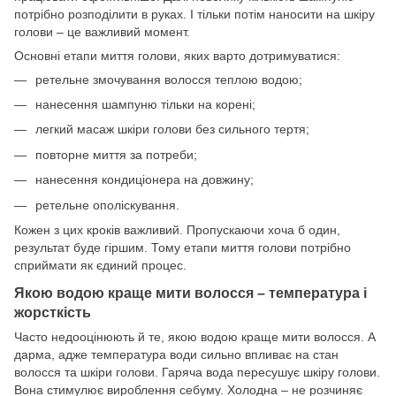
потрібно розподілити в руках. І тільки потім наносити на шкіру
голови – це важливий момент.
Основні етапи миття голови, яких варто дотримуватися:
ретельне змочування волосся теплою водою;
нанесення шампуню тільки на корені;
легкий масаж шкіри голови без сильного тертя;
повторне миття за потреби;
нанесення кондиціонера на довжину;
ретельне ополіскування.
Кожен з цих кроків важливий. Пропускаючи хоча б один,
результат буде гіршим. Тому етапи миття голови потрібно
сприймати як єдиний процес.
Якою водою краще мити волосся – температура і
жорсткість
Часто недооцінюють й те, якою водою краще мити волосся. А
дарма, адже температура води сильно впливає на стан
волосся та шкіри голови. Гаряча вода пересушує шкіру голови.
Вона стимулює вироблення себуму. Холодна – не розчиняє