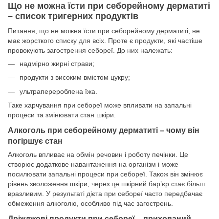
Що не можна їсти при себорейному дерматиті
– список тригерних продуктів
Питання, що не можна їсти при себорейному дерматиті, не
має жорсткого списку для всіх. Проте є продукти, які частіше
провокують загострення себореї. До них належать:
надмірно жирні страви;
продукти з високим вмістом цукру;
ультраперероблена їжа.
Таке харчування при себореї може впливати на запальні
процеси та змінювати стан шкіри.
Алкоголь при себорейному дерматиті – чому він
погіршує стан
Алкоголь впливає на обмін речовин і роботу печінки. Це
створює додаткове навантаження на організм і може
посилювати запальні процеси при себореї. Також він змінює
рівень зволоження шкіри, через це шкірний бар’єр стає більш
вразливим. У результаті дієта при себореї часто передбачає
обмеження алкоголю, особливо під час загострень.
Дріжджові продукти при себореї – прихований