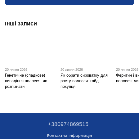
Інші записи
20 липня 2026
20 липня 2026
20 липня 2026
Генетичне (спадкове)
Як обрати сироватку для
Феритин і в
випадіння волосся: як
росту волосся: гайд
волосся: чи
розпізнати
покупця
+380974869515
Контактна інформація