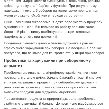
в організмі. Жирні кислоти зменшують інтенсивність реакцій
шкіри, підтримують її бар’єрну функцію. При регулярному
надходженні омега-3 себорея на голові може проявлятися
менш виражено. Особливо в періоди загострення.
Цинк – важливий мікроелемент, адже бере участь у процесах
відновлення шкіри. Він впливає на роботу сальних залоз.
Достатній рівень цинку стабілізує стан шкіри, зменшує
надмірну жирність при дерматиті.
Поєднання омега-3 і цинку – базова підтримка в рамках
ефективного харчування при себореї. Це поєднання працює
поступово, що важливо для контролю стану шкіри при себореї.
Пробіотики та харчування при себорейному
дерматиті
Пробіотики впливають на мікрофлору кишківник, яка тісно
пов’язана зі станом шкіри. Баланс бактерій у травній системі
впливає на запальні процеси при себорейному дерматиті,
реактивність організму. Тому харчування при себореї має
включати продукти для підтримки мікробіому.
Ферментовані продукти та природні джерела пробіотиків
стабілізують внутрішній баланс. Це позитивно відображається
на стані шкіри голови, зменшує вираженість симптомів