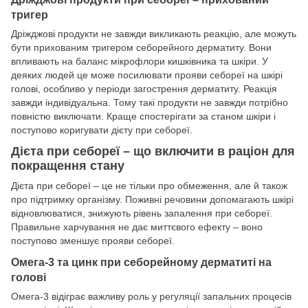
тригер
Дріжджові продукти не завжди викликають реакцію, але можуть
бути прихованим тригером себорейного дерматиту. Вони
впливають на баланс мікрофлори кишківника та шкіри. У
деяких людей це може посилювати прояви себореї на шкірі
голові, особливо у періоди загострення дерматиту. Реакція
завжди індивідуальна. Тому такі продукти не завжди потрібно
повністю виключати. Краще спостерігати за станом шкіри і
поступово коригувати дієту при себореї.
Дієта при себореї – що включити в раціон для
покращення стану
Дієта при себореї – це не тільки про обмеження, але й також
про підтримку організму. Поживні речовини допомагають шкірі
відновлюватися, знижують рівень запалення при себореї.
Правильне харчування не дає миттєвого ефекту – воно
поступово зменшує прояви себореї.
Омега-3 та цинк при себорейному дерматиті на
голові
Омега-3 відіграє важливу роль у регуляції запальних процесів