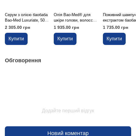
Серум з олією баобаба
Олія Bao-Med® для
Поживний шампун
Bao-Med Luxuriate, 50
шкіри голови, волосся
екстрактом баоба
мл
та тіла, 30 мл
Bao-Med Luxuriate
2 305.00 грн
1 935.00 грн
1 735.00 грн
мл
Купити
Купити
Купити
Обговорення
Додайте перший відгук
Новий коментар