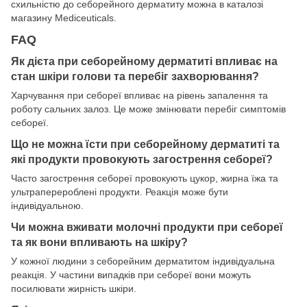
схильністю до себорейного дерматиту можна в каталозі
магазину Mediceuticals.
FAQ
Як дієта при себорейному дерматиті впливає на
стан шкіри голови та перебіг захворювання?
Харчування при себореї впливає на рівень запалення та
роботу сальних залоз. Це може змінювати перебіг симптомів
себореї.
Що не можна їсти при себорейному дерматиті та
які продукти провокують загострення себореї?
Часто загострення себореї провокують цукор, жирна їжа та
ультраперероблені продукти. Реакція може бути
індивідуальною.
Чи можна вживати молочні продукти при себореї
та як вони впливають на шкіру?
У кожної людини з себорейним дерматитом індивідуальна
реакція. У частини випадків при себореї вони можуть
посилювати жирність шкіри.