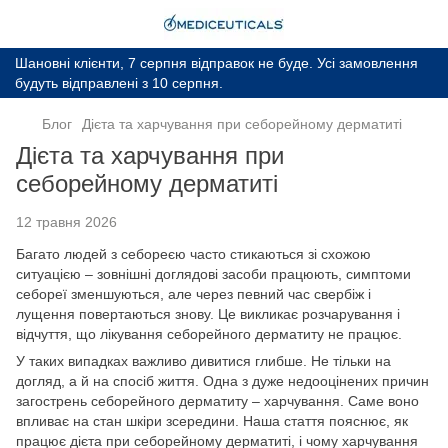
Шановні клієнти, 7 серпня відправок не буде. Усі замовлення
будуть відправлені з 10 серпня.
Блог
Дієта та харчування при себорейному дерматиті
Дієта та харчування при
себорейному дерматиті
12 травня 2026
Багато людей з себореєю часто стикаються зі схожою
ситуацією – зовнішні доглядові засоби працюють, симптоми
себореї зменшуються, але через певний час свербіж і
лущення повертаються знову. Це викликає розчарування і
відчуття, що лікування себорейного дерматиту не працює.
У таких випадках важливо дивитися глибше. Не тільки на
догляд, а й на спосіб життя. Одна з дуже недооцінених причин
загострень себорейного дерматиту – харчування. Саме воно
впливає на стан шкіри зсередини. Наша стаття пояснює, як
працює дієта при себорейному дерматиті, і чому харчування