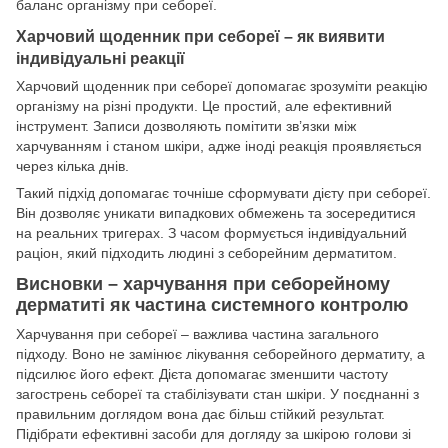
баланс організму при себореї.
Харчовий щоденник при себореї – як виявити
індивідуальні реакції
Харчовий щоденник при себореї допомагає зрозуміти реакцію
організму на різні продукти. Це простий, але ефективний
інструмент. Записи дозволяють помітити зв’язки між
харчуванням і станом шкіри, адже іноді реакція проявляється
через кілька днів.
Такий підхід допомагає точніше сформувати дієту при себореї.
Він дозволяє уникати випадкових обмежень та зосередитися
на реальних тригерах. З часом формується індивідуальний
раціон, який підходить людині з себорейним дерматитом.
Висновки – харчування при себорейному
дерматиті як частина системного контролю
Харчування при себореї – важлива частина загального
підходу. Воно не замінює лікування себорейного дерматиту, а
підсилює його ефект. Дієта допомагає зменшити частоту
загострень себореї та стабілізувати стан шкіри. У поєднанні з
правильним доглядом вона дає більш стійкий результат.
Підібрати ефективні засоби для догляду за шкірою голови зі