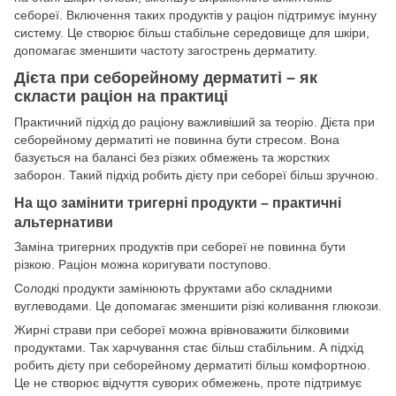
себореї. Включення таких продуктів у раціон підтримує імунну
систему. Це створює більш стабільне середовище для шкіри,
допомагає зменшити частоту загострень дерматиту.
Дієта при себорейному дерматиті – як
скласти раціон на практиці
Практичний підхід до раціону важливіший за теорію. Дієта при
себорейному дерматиті не повинна бути стресом. Вона
базується на балансі без різких обмежень та жорстких
заборон. Такий підхід робить дієту при себореї більш зручною.
На що замінити тригерні продукти – практичні
альтернативи
Заміна тригерних продуктів при себореї не повинна бути
різкою. Раціон можна коригувати поступово.
Солодкі продукти замінюють фруктами або складними
вуглеводами. Це допомагає зменшити різкі коливання глюкози.
Жирні страви при себореї можна врівноважити білковими
продуктами. Так харчування стає більш стабільним. А підхід
робить дієту при себорейному дерматиті більш комфортною.
Це не створює відчуття суворих обмежень, проте підтримує