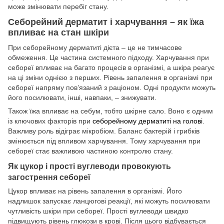
може змінювати перебіг стану.
Себорейний дерматит і харчування – як їжа
впливає на стан шкіри
При себорейному дерматиті дієта – це не тимчасове
обмеження. Це частина системного підходу. Харчування при
себореї впливає на багато процесів в організмі, а шкіра реагує
на ці зміни однією з перших. Рівень запалення в організмі при
себореї напряму пов’язаний з раціоном. Одні продукти можуть
його посилювати, інші, навпаки, – знижувати.
Також їжа впливає на себум, тобто шкірне сало. Воно є одним
із ключових факторів при
себорейному дерматиті на голові
.
Важливу роль відіграє мікробіом. Баланс бактерій і грибків
змінюється під впливом харчування. Тому харчування при
себореї стає важливою частиною контролю стану.
Як цукор і прості вуглеводи провокують
загострення себореї
Цукор впливає на рівень запалення в організмі. Його
надлишок запускає ланцюгові реакції, які можуть посилювати
чутливість шкіри при себореї. Прості вуглеводи швидко
підвищують рівень глюкози в крові. Після цього відбувається