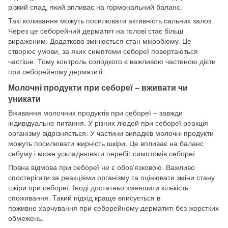
різкий спад, який впливає на гормональний баланс.
Такі коливання можуть посилювати активність сальних залоз.
Через це себорейний дерматит на голові стає більш
вираженим. Додатково змінюється стан мікробіому. Це
створює умови, за яких симптоми себореї повертаються
частіше. Тому контроль солодкого є важливою частиною дієти
при себорейному дерматиті.
Молочні продукти при себореї – вживати чи
уникати
Вживання молочних продуктів при себореї – завжди
індивідуальне питання. У різних людей при себореї реакція
організму відрізняється. У частини випадків молочні продукти
можуть посилювати жирність шкіри. Це впливає на баланс
себуму і може ускладнювати перебіг симптомів себореї.
Повна відмова при себореї не є обов’язковою. Важливо
спостерігати за реакціями організму та оцінювати зміни стану
шкіри при себореї. Іноді достатньо зменшити кількість
споживання. Такий підхід краще вписується в
поживне харчування при себорейному дерматиті без жорстких
обмежень.