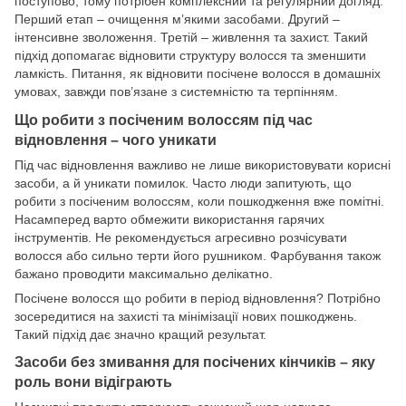
поступово, тому потрібен комплексний та регулярний догляд.
Перший етап – очищення м’якими засобами. Другий –
інтенсивне зволоження. Третій – живлення та захист. Такий
підхід допомагає відновити структуру волосся та зменшити
ламкість. Питання, як відновити посічене волосся в домашніх
умовах, завжди пов’язане з системністю та терпінням.
Що робити з посіченим волоссям під час
відновлення – чого уникати
Під час відновлення важливо не лише використовувати корисні
засоби, а й уникати помилок. Часто люди запитують, що
робити з посіченим волоссям, коли пошкодження вже помітні.
Насамперед варто обмежити використання гарячих
інструментів. Не рекомендується агресивно розчісувати
волосся або сильно терти його рушником. Фарбування також
бажано проводити максимально делікатно.
Посічене волосся що робити в період відновлення? Потрібно
зосередитися на захисті та мінімізації нових пошкоджень.
Такий підхід дає значно кращий результат.
Засоби без змивання для посічених кінчиків – яку
роль вони відіграють