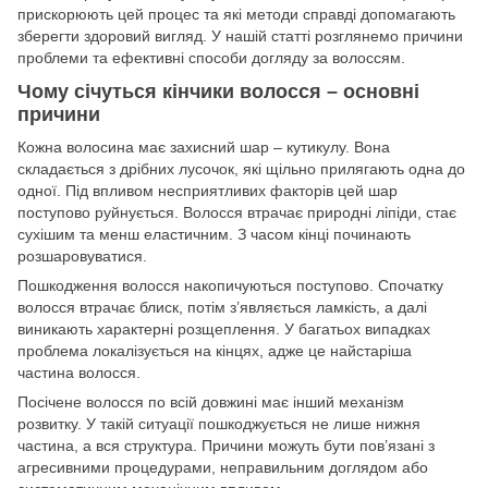
прискорюють цей процес та які методи справді допомагають
зберегти здоровий вигляд. У нашій статті розглянемо причини
проблеми та ефективні способи догляду за волоссям.
Чому січуться кінчики волосся – основні
причини
Кожна волосина має захисний шар – кутикулу. Вона
складається з дрібних лусочок, які щільно прилягають одна до
одної. Під впливом несприятливих факторів цей шар
поступово руйнується. Волосся втрачає природні ліпіди, стає
сухішим та менш еластичним. З часом кінці починають
розшаровуватися.
Пошкодження волосся накопичуються поступово. Спочатку
волосся втрачає блиск, потім з’являється ламкість, а далі
виникають характерні розщеплення. У багатьох випадках
проблема локалізується на кінцях, адже це найстаріша
частина волосся.
Посічене волосся по всій довжині має інший механізм
розвитку. У такій ситуації пошкоджується не лише нижня
частина, а вся структура. Причини можуть бути пов’язані з
агресивними процедурами, неправильним доглядом або