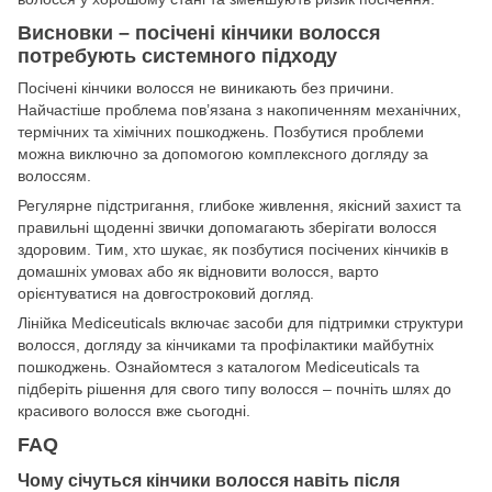
Висновки – посічені кінчики волосся
потребують системного підходу
Посічені кінчики волосся не виникають без причини.
Найчастіше проблема пов’язана з накопиченням механічних,
термічних та хімічних пошкоджень. Позбутися проблеми
можна виключно за допомогою комплексного догляду за
волоссям.
Регулярне підстригання, глибоке живлення, якісний захист та
правильні щоденні звички допомагають зберігати волосся
здоровим. Тим, хто шукає, як позбутися посічених кінчиків в
домашніх умовах або як відновити волосся, варто
орієнтуватися на довгостроковий догляд.
Лінійка Mediceuticals включає засоби для підтримки структури
волосся, догляду за кінчиками та профілактики майбутніх
пошкоджень. Ознайомтеся з каталогом Mediceuticals та
підберіть рішення для свого типу волосся – почніть шлях до
красивого волосся вже сьогодні.
FAQ
Чому січуться кінчики волосся навіть після