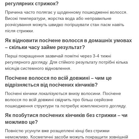
регулярних стрижок?
Причина часто полягає у щоденному пошкодженні волосся.
Високі температури, жорстка вода або неправильне
розчісування можуть швидко погіршувати стан пасм навіть
після стрижки.
Як відновити посічене волосся в домашніх умовах
– скільки часу займе результат?
Перші покращення зазвичай помітні через 3-4 тижні
регулярного догляду. Для стійкого результату потрібні кілька
місяців системного відновлення.
Посічене волосся по всій довжині – чим це
відрізняється від посічених кінчиків?
Посічені кінчики локалізуються внизу волосини. Посічене
волосся по всій довжині свідчить про більш серйозне
пошкодження структури та потребує комплексного догляду.
Як позбутися посічених кінчиків без стрижки – чи
можливо це?
Повністю усунути вже розщеплені кінці без стрижки
неможливо. Косметичні засоби можуть покращити зовнішній