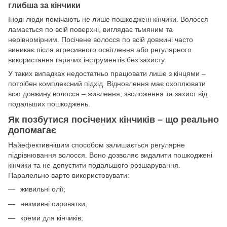
глибша за кінчики
Іноді люди помічають не лише пошкоджені кінчики. Волосся
ламається по всій поверхні, виглядає тьмяним та
нерівномірним. Посічене волосся по всій довжині часто
виникає після агресивного освітлення або регулярного
використання гарячих інструментів без захисту.
У таких випадках недостатньо працювати лише з кінцями –
потрібен комплексний підхід. Відновлення має охоплювати
всю довжину волосся – живлення, зволоження та захист від
подальших пошкоджень.
Як позбутися посічених кінчиків – що реально
допомагає
Найефективнішим способом залишається регулярне
підрівнювання волосся. Воно дозволяє видалити пошкоджені
кінчики та не допустити подальшого розшарування.
Паралельно варто використовувати:
живильні олії;
незмивні сироватки;
креми для кінчиків;