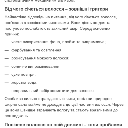
систематичним механічним впливом.
Від чого січеться волосся – зовнішні тригери
Найчастіше відповідь на питання, від чого січеться волосся,
пов’язана з зовнішніми чинниками. Вони діють щодня та
поступово послаблюють захисний шар. Серед основних
причин:
часте використання фена, плойки та випрямляча;
фарбування та освітлення;
розчісування мокрого волосся;
сонячне випромінювання;
сухе повітря;
жорстка вода;
неправильний вибір косметики для волосся.
Особливо сильно страждають кінчики, оскільки природне
шкірне сало майже не доходить до цієї частини волосся. Через
це вони швидше втрачають вологу та стають вразливими до
пошкоджень.
Посічене волосся по всій довжині – коли проблема