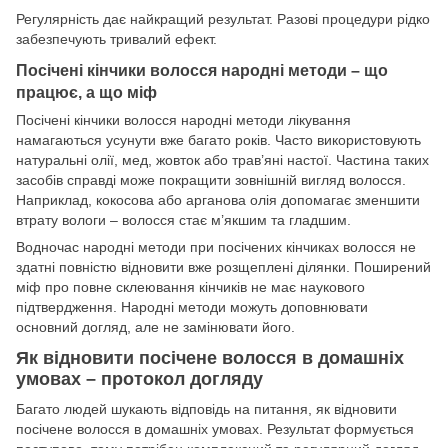
Регулярність дає найкращий результат. Разові процедури рідко
забезпечують тривалий ефект.
Посічені кінчики волосся народні методи – що
працює, а що міф
Посічені кінчики волосся народні методи лікування
намагаються усунути вже багато років. Часто використовують
натуральні олії, мед, жовток або трав’яні настої. Частина таких
засобів справді може покращити зовнішній вигляд волосся.
Наприклад, кокосова або арганова олія допомагає зменшити
втрату вологи – волосся стає м’якшим та гладшим.
Водночас народні методи при посічених кінчиках волосся не
здатні повністю відновити вже розщеплені ділянки. Поширений
міф про повне склеювання кінчиків не має наукового
підтвердження. Народні методи можуть доповнювати
основний догляд, але не замінювати його.
Як відновити посічене волосся в домашніх
умовах – протокол догляду
Багато людей шукають відповідь на питання, як відновити
посічене волосся в домашніх умовах. Результат формується