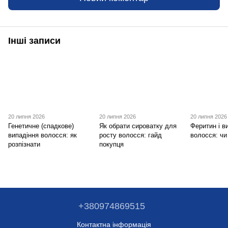
Інші записи
20 липня 2026
20 липня 2026
20 липня 2026
Генетичне (спадкове)
Як обрати сироватку для
Феритин і в
випадіння волосся: як
росту волосся: гайд
волосся: чи
розпізнати
покупця
+380974869515
Контактна інформація