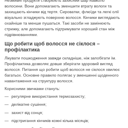
Незмивні продукти створюють захисний шар навколо
волосини. Вони допомагають зменшити втрату вологи та
захищають кінчики від тертя. Сироватки, флюїди та легкі олії
візуально згладжують поверхню волосся. Кінчики виглядають
охайніше та менше пушаться. Такі засоби не замінюють
стрижку, але допомагають підтримувати хороший стан між
підрівнюваннями.
Що робити щоб волосся не сіклося –
профілактика
Лікувати пошкодження завжди складніше, ніж запобігати їм.
Профілактика дозволяє довше зберігати здоровий вигляд
волосся. Питання що робити щоб волосся не сіклося хвилює
багатьох. Основне правило полягає у зменшенні щоденного
навантаження на структуру волосся.
Корисними звичками стануть:
регулярне використання термозахисту;
делікатне сушіння;
захист від сонця;
підстригання кінчиків кожні кілька місяців;