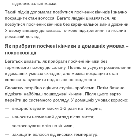
відновлювальні маски.
Такий підхід допомагає позбутися посічених кінчиків і значно
покращити стан волосся. Багато людей цікавляться, як
позбутися посічених кінчиків без кардинальної зміни довжини.
У цьому випадку допомагає точкове підстригання та якісний
домашній догляд.
Як прибрати посічені кінчики в домашніх умовах –
покрокові дії
Багатьох цікавить, як прибрати посічені кінчики без
термінового походу до салону. Повністю усунути розщеплення
в домашніх умовах складно, але можна покращити стан
волосся та зупинити подальше пошкодження.
Спочатку потрібно оцінити ступінь проблеми. Потім бажано
підрізати найбільш пошкоджені кінчики. Після цього варто
перейти до системного догляду. У домашніх умовах корисно:
використовувати маски 1-2 рази на тиждень;
наносити незмивний догляд після миття;
застосовувати олію на кінчики;
захищати волосся від високих температур.