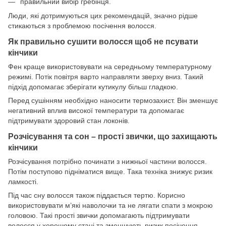
правильний вибір гребінця.
Люди, які дотримуються цих рекомендацій, значно рідше
стикаються з проблемою посічення волосся.
Як правильно сушити волосся щоб не псувати
кінчики
Фен краще використовувати на середньому температурному
режимі. Потік повітря варто направляти зверху вниз. Такий
підхід допомагає зберігати кутикулу більш гладкою.
Перед сушінням необхідно наносити термозахист. Він зменшує
негативний вплив високої температури та допомагає
підтримувати здоровий стан локонів.
Розчісування та сон – прості звички, що захищають
кінчики
Розчісування потрібно починати з нижньої частини волосся.
Потім поступово підніматися вище. Така техніка знижує ризик
ламкості.
Під час сну волосся також піддається тертю. Корисно
використовувати м’які наволочки та не лягати спати з мокрою
головою. Такі прості звички допомагають підтримувати
волосся у хорошому стані та зменшують ризик посічення.