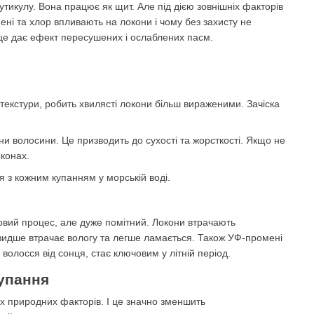
тикулу. Вона працює як щит. Але під дією зовнішніх факторів
ні та хлор впливають на локони і чому без захисту не
м це дає ефект пересушених і ослаблених пасм.
текстури, робить хвилясті локони більш вираженими. Зачіска
ни волосини. Це призводить до сухості та жорсткості. Якщо не
оконах.
я з кожним купанням у морській воді.
повий процес, але дуже помітний. Локони втрачають
швидше втрачає вологу та легше ламається. Також УФ-промені
волосся від сонця, стає ключовим у літній період.
купання
х природних факторів. І це значно зменшить