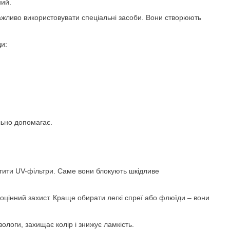
ний.
жливо використовувати спеціальні засоби. Вони створюють
ди:
льно допомагає.
істити UV-фільтри. Саме вони блокують шкідливе
оцінний захист. Краще обирати легкі спреї або флюїди – вони
ологи, захищає колір і знижує ламкість.