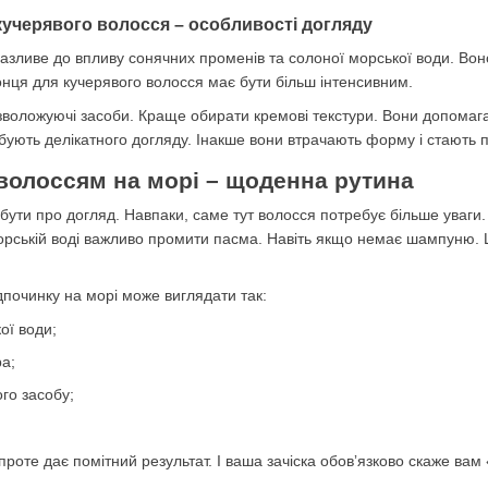
 кучерявого волосся – особливості догляду
азливе до впливу сонячних променів та солоної морської води. Вон
сонця для кучерявого волосся має бути більш інтенсивним.
воложуючі засоби. Краще обирати кремові текстури. Вони допомага
ебують делікатного догляду. Інакше вони втрачають форму і стають 
 волоссям на морі – щоденна рутина
абути про догляд. Навпаки, саме тут волосся потребує більше уваги
орській воді важливо промити пасма. Навіть якщо немає шампуню. Це
дпочинку на морі може виглядати так:
ої води;
а;
го засобу;
проте дає помітний результат. І ваша зачіска обовʼязково скаже вам