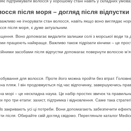
ляє підтримувати волосся у хорошому стані навіть у складних умова
осся після моря – догляд після відпустки
важливо не ігнорувати стан волосся, навіть якщо воно виглядає н
осся після моря, є дуже актуальним.
щення. Воно допомагає видалити залишки солі з морської води та до
 працюють найкраще. Важливо також підрізати кінчики – це прост
йними засобами після відпустки допомагає повернути волоссю м’якіс
робування для волосся. Проте його можна пройти без втрат. Головне 
на пляж. І він продовжується під час відпочинку, завершуючись п
на морі – це нескладна наука. Це набір простих звичок та правильни
 про три етапи: захист, підтримка і відновлення. Саме така стратег
ls закривають усі ці потреби. Вони допомагають забезпечити ефекти
вити після. Обирайте свій догляд свідомо. Перегляньте каталог Medice