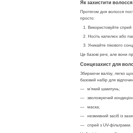
Як захистити волосся
Протягом дня волосся пост
просто:
Використовуйте спрей к
Носіть капелюх або па
Уникайте пікового сонц
Це базові речі, але вони п
Сонцезахист для воло
Збираючи валізу, легко щос
базовий набір для відпочин
м’який шампунь;
зволожуючий кондиціон
маска;
незмивний засіб із зах
спрей з UV-фільтрами.