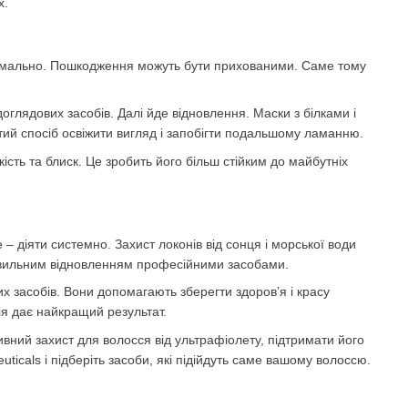
х.
ормально. Пошкодження можуть бути прихованими. Саме тому
глядових засобів. Далі йде відновлення. Маски з білками і
ий спосіб освіжити вигляд і запобігти подальшому ламанню.
ть та блиск. Це зробить його більш стійким до майбутніх
– діяти системно. Захист локонів від сонця і морської води
равильним відновленням професійними засобами.
х засобів. Вони допомагають зберегти здоров’я і красу
ія дає найкращий результат.
вний захист для волосся від ультрафіолету, підтримати його
uticals і підберіть засоби, які підійдуть саме вашому волоссю.