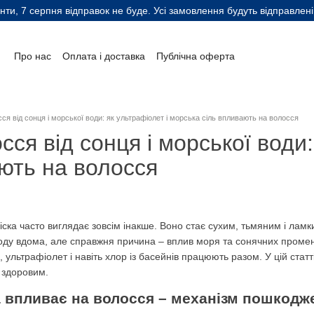
нти, 7 серпня відправок не буде. Усі замовлення будуть відправлені
Про нас
Оплата і доставка
Публічна оферта
Контактна інформація
Блог
Відгуки клієнтів
Автори
ся від сонця і морської води: як ультрафіолет і морська сіль впливають на волосся
сся від сонця і морської води
ють на волосся
іска часто виглядає зовсім інакше. Воно стає сухим, тьмяним і ламким
ду вдома, але справжня причина – вплив моря та сонячних промені
ді, ультрафіолет і навіть хлор із басейнів працюють разом. У цій ст
 здоровим.
 впливає на волосся – механізм пошкодж