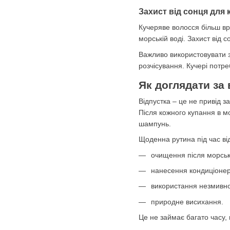
Захист від сонця для
Кучеряве волосся більш вр
морській воді. Захист від 
Важливо використовувати з
розчісування. Кучері потр
Як доглядати за
Відпустка – це не привід з
Після кожного купання в м
шампунь.
Щоденна рутина під час ві
очищення після морськ
нанесення кондиціонер
використання незмивно
природне висихання.
Це не займає багато часу, 