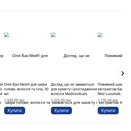
ля
Олія Bao-Med® для шкіри
Догляд, що не змивається
Поживний шампунь
го
голови, волосся та тіла, 30
для захисту і розгладження
екстрактом баобаба
al
мл
волосся Mediceuticals
Med Luxuriate, 250 
Defend™, 250 мл
1 935.00 грн
1 315.00 грн
1 735.00 грн
Купити
Купити
Купити