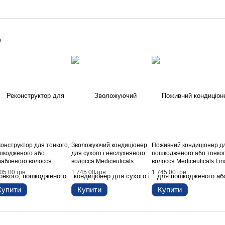
о
онструктор для тонкого,
Зволожуючий кондиціонер
Поживний кондиціонер д
шкодженого або
для сухого і неслухняного
пошкодженого або тонко
лабленого волосся
волосся Mediceuticals
волосся Mediceuticals Fin
iceuticals Volume &
MOIST-CYTE™, 250 мл
Finish™, 250 мл
05.00 грн
1 745.00 грн
1 745.00 грн
ength, 250 мл
Купити
Купити
Купити