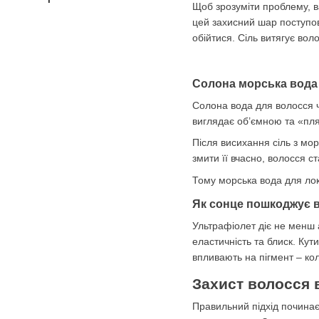
Щоб зрозуміти проблему, в
цей захисний шар поступов
обійтися. Сіль витягує вол
Солона морська вода 
Солона вода для волосся ч
виглядає об’ємною та «пл
Після висихання сіль з мо
змити її вчасно, волосся 
Тому морська вода для локо
Як сонце пошкоджує в
Ультрафіолет діє не менш 
еластичність та блиск. Ку
впливають на пігмент – кол
Захист волосся в
Правильний підхід починає