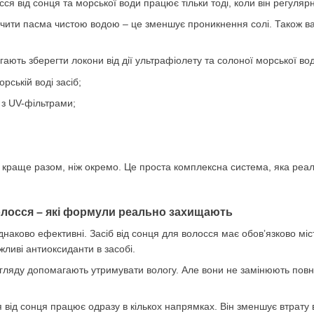
я від сонця та морської води працює тільки тоді, коли він регуляр
чити пасма чистою водою – це зменшує проникнення солі. Також ва
агають зберегти локони від дії ультрафіолету та солоної морської во
рській воді засіб;
 з UV-фільтрами;
є краще разом, ніж окремо. Це проста комплексна система, яка реа
волосся – які формули реально захищають
однаково ефективні. Засіб від сонця для волосся має обовʼязково м
ливі антиоксиданти в засобі.
догляду допомагають утримувати вологу. Але вони не замінюють повн
 від сонця працює одразу в кількох напрямках. Він зменшує втрату в