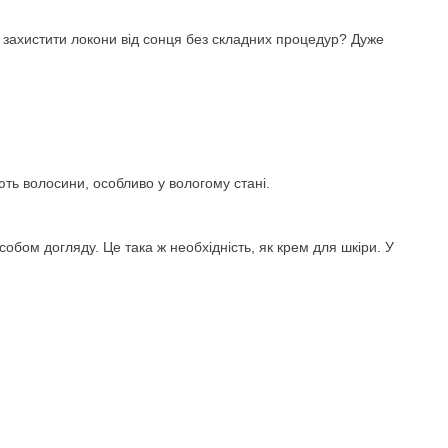
 захистити локони від сонця без складних процедур? Дуже
ють волосини, особливо у вологому стані.
обом догляду. Це така ж необхідність, як крем для шкіри. У