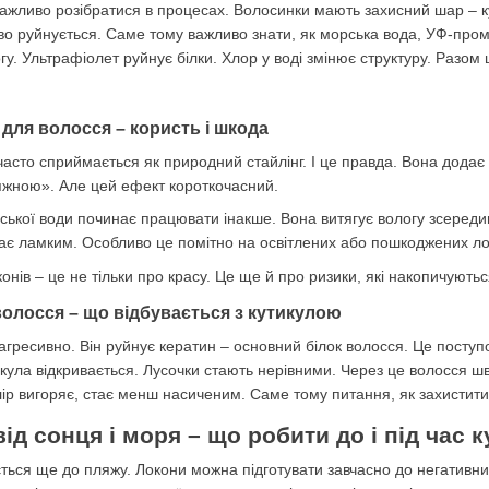
ажливо розібратися в процесах. Волосинки мають захисний шар – ку
о руйнується. Саме тому важливо знати, як морська вода, УФ-проме
огу. Ультрафіолет руйнує білки. Хлор у воді змінює структуру. Разо
для волосся – користь і шкода
асто сприймається як природний стайлінг. І це правда. Вона додає 
яжною». Але цей ефект короткочасний.
рської води починає працювати інакше. Вона витягує вологу зсереди
стає ламким. Особливо це помітно на освітлених або пошкоджених л
нів – це не тільки про красу. Це ще й про ризики, які накопичуютьс
олосся – що відбувається з кутикулою
агресивно. Він руйнує кератин – основний білок волосся. Це посту
тикула відкривається. Лусочки стають нерівними. Через це волосся 
ір вигоряє, стає менш насиченим. Саме тому питання, як захистити 
ід сонця і моря – що робити до і під час 
ться ще до пляжу. Локони можна підготувати завчасно до негативни