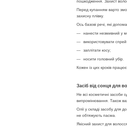
пошкодження. Захист волосс
Перед купанням варто змо
захисну плівку.
Ось базові речі, які допом
нанести незмивний у мо
використовувати спрей
заплітати косу;
носити головний убір.
Кожен із цих кроків працю
Засіб від сонця для 
Не всі косметичні засоби 
випромінювання. Також важ
Олії у складі засобу для 
не обтяжують пасма.
Якісний захист для волосся