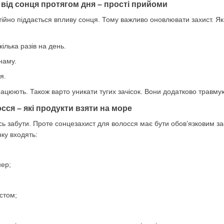
 від сонця протягом дня – прості прийоми
ійно піддається впливу сонця. Тому важливо оновлювати захист. Як
ілька разів на день.
наму.
я.
рацюють. Також варто уникати тугих зачісок. Вони додатково травму
сся – які продукти взяти на море
ь забути. Проте сонцезахист для волосся має бути обов’язковим зас
ку входять:
ер;
истом;