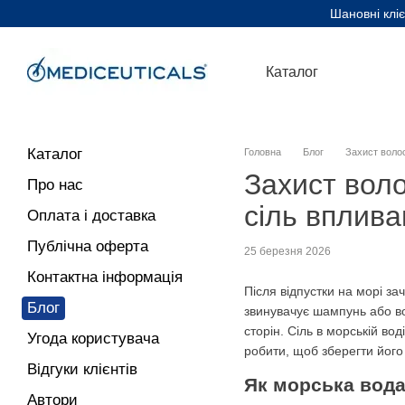
Перейти до основного контенту
Шановні кліє
Каталог
Каталог
Головна
Блог
Захист волос
Захист воло
Про нас
сіль вплива
Оплата і доставка
Публічна оферта
25 березня 2026
Контактна інформація
Після відпустки на морі зач
Блог
звинувачує шампунь або во
сторін. Сіль в морській во
Угода користувача
робити, щоб зберегти його
Відгуки клієнтів
Як морська вода
Автори