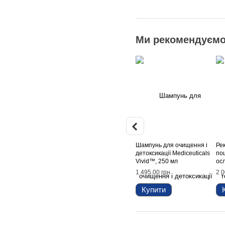
Ми рекомендуєм
Шампунь для очищення і
Рек
детоксикації Mediceuticals
по
Vivid™, 250 мл
ос
Med
1 495.00 грн
2 0
Str
Купити