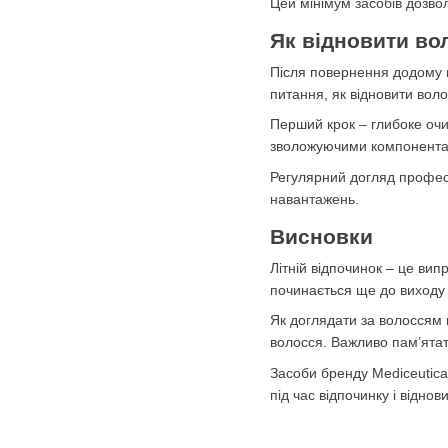
Цей мінімум засобів дозво
Як відновити вол
Після повернення додому 
питання, як відновити вол
Перший крок – глибоке очи
зволожуючими компонентами
Регулярний догляд професі
навантажень.
Висновки
Літній відпочинок – це вип
починається ще до виходу 
Як доглядати за волоссям 
волосся. Важливо пам’ятати
Засоби бренду Mediceutica
під час відпочинку і відно