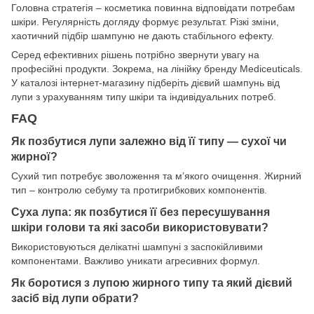
Головна стратегія – косметика повинна відповідати потребам
шкіри. Регулярність догляду формує результат. Різкі зміни,
хаотичний підбір шампуню не дають стабільного ефекту.
Серед ефективних рішень потрібно звернути увагу на
професійні продукти. Зокрема, на лінійку бренду Mediceuticals.
У каталозі інтернет-магазину підберіть дієвий шампунь від
лупи з урахуванням типу шкіри та індивідуальних потреб.
FAQ
Як позбутися лупи залежно від її типу — сухої чи
жирної?
Сухий тип потребує зволоження та м’якого очищення. Жирний
тип – контролю себуму та протигрибкових компонентів.
Суха лупа: як позбутися її без пересушування
шкіри голови та які засоби використовувати?
Використовуються делікатні шампуні з заспокійливими
компонентами. Важливо уникати агресивних формул.
Як боротися з лупою жирного типу та який дієвий
засіб від лупи обрати?