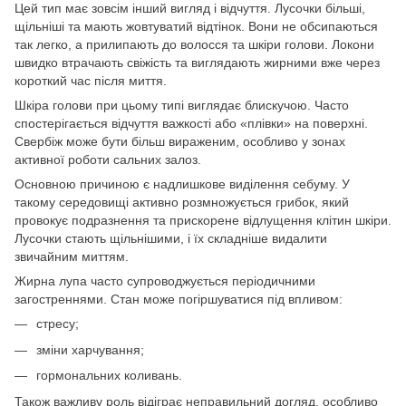
Цей тип має зовсім інший вигляд і відчуття. Лусочки більші,
щільніші та мають жовтуватий відтінок. Вони не обсипаються
так легко, а прилипають до волосся та шкіри голови. Локони
швидко втрачають свіжість та виглядають жирними вже через
короткий час після миття.
Шкіра голови при цьому типі виглядає блискучою. Часто
спостерігається відчуття важкості або «плівки» на поверхні.
Свербіж може бути більш вираженим, особливо у зонах
активної роботи сальних залоз.
Основною причиною є надлишкове виділення себуму. У
такому середовищі активно розмножується грибок, який
провокує подразнення та прискорене відлущення клітин шкіри.
Лусочки стають щільнішими, і їх складніше видалити
звичайним миттям.
Жирна лупа часто супроводжується періодичними
загостреннями. Стан може погіршуватися під впливом:
стресу;
зміни харчування;
гормональних коливань.
Також важливу роль відіграє неправильний догляд, особливо