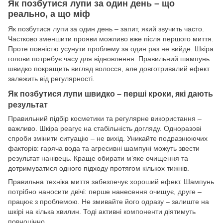
Як позбутися лупи за один день – що
реально, а що міф
Як позбутися лупи за один день – запит, який звучить часто.
Частково зменшити прояви можливо вже після першого миття.
Проте повністю усунути проблему за один раз не вийде. Шкіра
голови потребує часу для відновлення. Правильний шампунь
швидко покращить вигляд волосся, але довготривалий ефект
залежить від регулярності.
Як позбутися лупи швидко – перші кроки, які дають
результат
Правильний підбір косметики та регулярне використання –
важливо. Шкіра реагує на стабільність догляду. Одноразові
спроби змінити ситуацію – не вихід. Уникайте подразнюючих
факторів: гаряча вода та агресивні шампуні можуть звести
результат нанівець. Краще обирати м’яке очищення та
дотримуватися одного підходу протягом кількох тижнів.
Правильна техніка миття забезпечує хороший ефект. Шампунь
потрібно наносити двічі: перше нанесення очищує, друге –
працює з проблемою. Не змивайте його одразу – залиште на
шкірі на кілька хвилин. Тоді активні компоненти діятимуть
повноцінно.