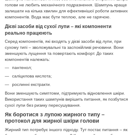
голови не любить механічного подразнення. Шампунь краще
залишати на кілька хвилин для ефективнішої роботи активних
компонентів. Вода має бути теплою, але не гарячою.
Дієві засоби від сухої лупи – які компоненти
реально працюють
Серед компонентів, які входять у дієві засоби від лупи, при
сухому типі – зволожувальні та заспокійливі речовини. Вони
зменшують лущення та повертають комфорт. До таких
компонентів належать:
пантенол;
саліцилова кислота;
рослинні екстракти.
Вони зменшують симптоми, підтримують відновлення шкіри.
Використання таких шампунів вирішить питання, як позбутися
сухої лупи без ризику пересушування.
Як боротися з лупою жирного типу –
протокол для жирної шкіри голови
Жирний тип потребує іншого підходу. Тут постає питання – як