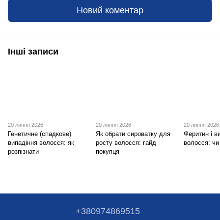
Новий коментар
Інші записи
20 липня 2026
20 липня 2026
20 липня 2026
Генетичне (спадкове)
Як обрати сироватку для
Феритин і в
випадіння волосся: як
росту волосся: гайд
волосся: чи
розпізнати
покупця
+380974869515