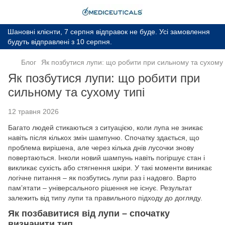
Шановні клієнти, 7 серпня відправок не буде. Усі замовлення
будуть відправлені з 10 серпня.
Блог
Як позбутися лупи: що робити при сильному та сухому 
Як позбутися лупи: що робити при
сильному та сухому типі
12 травня 2026
Багато людей стикаються з ситуацією, коли лупа не зникає
навіть після кількох змін шампуню. Спочатку здається, що
проблема вирішена, але через кілька днів лусочки знову
повертаються. Інколи новий шампунь навіть погіршує стан і
викликає сухість або стягнення шкіри. У такі моменти виникає
логічне питання – як позбутись лупи раз і надовго. Варто
памʼятати – універсального рішення не існує. Результат
залежить від типу лупи та правильного підходу до догляду.
Як позбавитися від лупи – спочатку
визначити тип