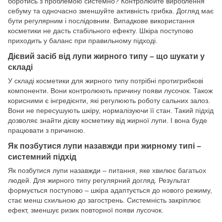
боротись з проблемою системно? Контролюйте вироблення
себуму та одночасно зменшуйте активність грибка. Догляд має
бути регулярним і послідовним. Випадкове використання
косметики не дасть стабільного ефекту. Шкіра поступово
приходить у баланс при правильному підході.
Дієвий засіб від лупи жирного типу – що шукати у
складі
У складі косметики для жирного типу потрібні протигрибкові
компоненти. Вони контролюють причину появи лусочок. Також
корисними є інгредієнти, які регулюють роботу сальних залоз.
Вони не пересушують шкіру, нормалізуючи її стан. Такий підхід
дозволяє знайти дієву косметику від жирної лупи. І вона буде
працювати з причиною.
Як позбутися лупи назавжди при жирному типі –
системний підхід
Як позбутися лупи назавжди – питання, яке хвилює багатьох
людей. Для жирного типу регулярний догляд. Результат
формується поступово – шкіра адаптується до нового режиму,
стає менш схильною до загострень. Системність закріплює
ефект, зменшує ризик повторної появи лусочок.