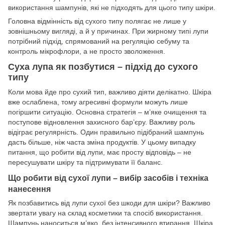
використання шампунів, які не підходять для цього типу шкіри.
Головна відмінність від сухого типу полягає не лише у
зовнішньому вигляді, а й у причинах. При жирному типі лупи
потрібний підхід, спрямований на регуляцію себуму та
контроль мікрофлори, а не просто зволоження.
Суха лупа як позбутися – підхід до сухого
типу
Коли мова йде про сухий тип, важливо діяти делікатно. Шкіра
вже ослаблена, тому агресивні формули можуть лише
погіршити ситуацію. Основна стратегія – м’яке очищення та
поступове відновлення захисного бар’єру. Важливу роль
відіграє регулярність. Один правильно підібраний шампунь
дасть більше, ніж часта зміна продуктів. У цьому випадку
питання, що робити від лупи, має просту відповідь – не
пересушувати шкіру та підтримувати її баланс.
Що робити від сухої лупи – вибір засобів і техніка
нанесення
Як позбавитись від лупи сухої без шкоди для шкіри? Важливо
звертати увагу на склад косметики та спосіб використання.
Шампунь наноситься м’яко, без інтенсивного втирання. Шкіра