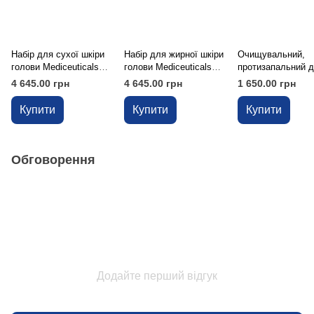
Набір для сухої шкіри
Набір для жирної шкіри
Очищувальний,
голови Mediceuticals
голови Mediceuticals
протизапальний 
Scalp Treatment Kit Dry
Scalp Treatment Kit
Mediceuticals
4 645.00 грн
4 645.00 грн
1 650.00 грн
Scalp
TheraRX™, 250 м
Купити
Купити
Купити
Обговорення
Додайте перший відгук