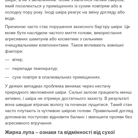
який посилюється у приміщеннях із сухим повітрям або в
холодну пору року. Іноді шкіра реагує на зміну догляду або
води.
Причиною часто стає порушення захисного бар’єру шкіри. Це
може бути наслідком частого миття голови, використання
агресивних шампунів або косметики з сильними
очищувальними компонентами. Також впливають зовнішні
фактори:
вітер;
перепади температур;
сухе повітря в опалювальних приміщеннях.
У деяких випадках проблема виникає через нестачу
природного зволоження шкіри. Сальні залози працюють менш
активно, і шкіра не отримує достатнього захисту. В результаті
вона швидше втрачає вологу та починає лущитися. Такий стан
часто плутають із чутливою шкірою голови. Правильний догляд
допомагає поступово відновити баланс і зменшити прояви без
агресивного втручання.
Жирна лупа – ознаки та відмінності від сухої