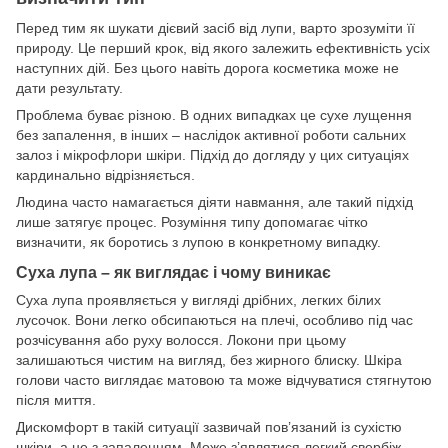
Перед тим як шукати дієвий засіб від лупи, варто зрозуміти її
природу. Це перший крок, від якого залежить ефективність усіх
наступних дій. Без цього навіть дорога косметика може не
дати результату.
Проблема буває різною. В одних випадках це сухе лущення
без запалення, в інших – наслідок активної роботи сальних
залоз і мікрофлори шкіри. Підхід до догляду у цих ситуаціях
кардинально відрізняється.
Людина часто намагається діяти навмання, але такий підхід
лише затягує процес. Розуміння типу допомагає чітко
визначити, як боротись з лупою в конкретному випадку.
Суха лупа – як виглядає і чому виникає
Суха лупа проявляється у вигляді дрібних, легких білих
лусочок. Вони легко обсипаються на плечі, особливо під час
розчісування або руху волосся. Локони при цьому
залишаються чистим на вигляд, без жирного блиску. Шкіра
голови часто виглядає матовою та може відчуватися стягнутою
після миття.
Дискомфорт в такій ситуації зазвичай пов’язаний із сухістю
шкіри, а не з запаленням. Може з’являтися легкий свербіж,