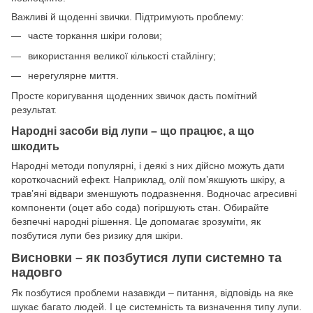
Важливі й щоденні звички. Підтримують проблему:
часте торкання шкіри голови;
використання великої кількості стайлінгу;
нерегулярне миття.
Просте коригування щоденних звичок дасть помітний
результат.
Народні засоби від лупи – що працює, а що
шкодить
Народні методи популярні, і деякі з них дійсно можуть дати
короткочасний ефект. Наприклад, олії пом’якшують шкіру, а
трав’яні відвари зменшують подразнення. Водночас агресивні
компоненти (оцет або сода) погіршують стан. Обирайте
безпечні народні рішення. Це допомагає зрозуміти, як
позбутися лупи без ризику для шкіри.
Висновки – як позбутися лупи системно та
надовго
Як позбутися проблеми назавжди – питання, відповідь на яке
шукає багато людей. І це системність та визначення типу лупи.