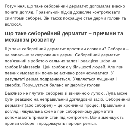
Розуміння, що таке себорейний дерматит, допомагає вчасно
почати догляд. Правильний підхід дозволяє контролювати
симптоми себореї. Він також покращує стан дерми голови та
волосся.
Що таке себорейний дерматит – причини та
механізм розвитку
Що таке себорейний дерматит простими словами? Себорея –
це запальне захворювання дерми. Себорейний дерматит
пов’язаний з роботою сальних залоз і реакцією шкіри на
грибок Malassezia. Цей грибок є у більшості людей. Але при
певних умовах він починає активно розмножуватися. У
результаті дерма подразнюється. З’являється лущення і
свербіж. Порушується баланс епідермісу голови.
Важливо не плутати себорею зі звичайною лупою. Лупа може
бути реакцією на неправильний доглядовий засіб. Себорейний
дерматит (або себорея) – це хронічний процес. Правильний
догляд і лікувальна схема при себорейному дерматиті
допомагають тримати стан під контролем. Вони зменшують
прояви себореї і продовжують періоди ремісії.