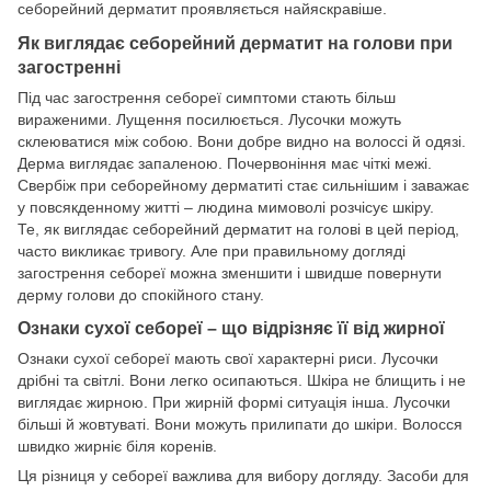
себорейний дерматит проявляється найяскравіше.
Як виглядає себорейний дерматит на голови при
загостренні
Під час загострення себореї симптоми стають більш
вираженими. Лущення посилюється. Лусочки можуть
склеюватися між собою. Вони добре видно на волоссі й одязі.
Дерма виглядає запаленою. Почервоніння має чіткі межі.
Свербіж при себорейному дерматиті стає сильнішим і заважає
у повсякденному житті – людина мимоволі розчісує шкіру.
Те, як виглядає себорейний дерматит на голові в цей період,
часто викликає тривогу. Але при правильному догляді
загострення себореї можна зменшити і швидше повернути
дерму голови до спокійного стану.
Ознаки сухої себореї – що відрізняє її від жирної
Ознаки сухої себореї мають свої характерні риси. Лусочки
дрібні та світлі. Вони легко осипаються. Шкіра не блищить і не
виглядає жирною. При жирній формі ситуація інша. Лусочки
більші й жовтуваті. Вони можуть прилипати до шкіри. Волосся
швидко жирніє біля коренів.
Ця різниця у себореї важлива для вибору догляду. Засоби для