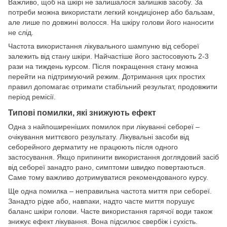
Важливо, щоб на шкірі не залишалося залишків засобу. За
потреби можна використати легкий кондиціонер або бальзам,
але лише по довжині волосся. На шкіру голови його наносити
не слід.
Частота використання лікувального шампуню від себореї
залежить від стану шкіри. Найчастіше його застосовують 2-3
рази на тиждень курсом. Після покращення стану можна
перейти на підтримуючий режим. Дотримання цих простих
правил допомагає отримати стабільний результат, продовжити
період ремісії.
Типові помилки, які знижують ефект
Одна з найпоширеніших помилок при лікуванні себореї –
очікування миттєвого результату. Лікувальні засоби від
себорейного дерматиту не працюють після одного
застосування. Якщо припинити використання доглядовий засіб
від себореї занадто рано, симптоми швидко повертаються.
Саме тому важливо дотримуватися рекомендованого курсу.
Ще одна помилка – неправильна частота миття при себореї.
Занадто рідке або, навпаки, надто часте миття порушує
баланс шкіри голови. Часте використання гарячої води також
знижує ефект лікування. Вона підсилює свербіж і сухість.