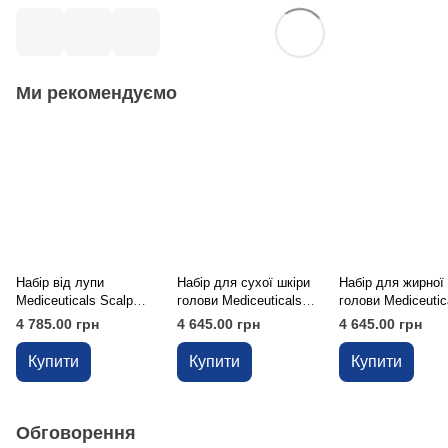
Ми рекомендуємо
Набір від лупи
Набір для сухої шкіри
Набір для жирної
Mediceuticals Scalp
голови Mediceuticals
голови Mediceutic
Treatment Kit Dandruff
Scalp Treatment Kit Dry
Scalp Treatment K
4 785.00 грн
4 645.00 грн
4 645.00 грн
Scalp
Купити
Купити
Купити
Обговорення