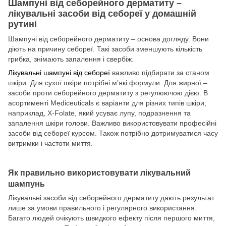
Шампуні від себорейного дерматиту –
лікувальні засоби від себореї у домашній
рутині
Шампуні від себорейного дерматиту – основа догляду. Вони
діють на причину себореї. Такі засоби зменшують кількість
грибка, знімають запалення і свербіж.
Лікувальні шампуні від себореї
важливо підбирати за станом
шкіри. Для сухої шкіри потрібні м’які формули. Для жирної –
засоби проти себорейного дерматиту з регулюючою дією. В
асортименті Mediceuticals є варіанти для різних типів шкіри,
наприклад, X-Folate, який усуває лупу, подразнення та
запалення шкіри голови. Важливо використовувати професійні
засоби від себореї курсом. Також потрібно дотримуватися часу
витримки і частоти миття.
Як правильно використовувати лікувальний
шампунь
Лікувальні засоби від себорейного дерматиту дають результат
лише за умови правильного і регулярного використання.
Багато людей очікують швидкого ефекту після першого миття,