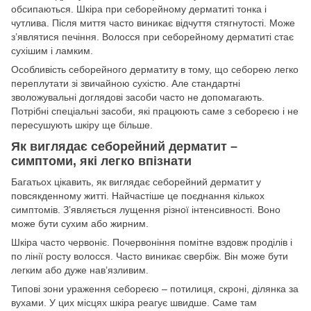
обсипаються. Шкіра при себорейному дерматиті тонка і
чутлива. Після миття часто виникає відчуття стягнутості. Може
з’являтися печіння. Волосся при себорейному дерматиті стає
сухішим і ламким.
Особливість себорейного дерматиту в тому, що себорею легко
переплутати зі звичайною сухістю. Але стандартні
зволожувальні доглядові засоби часто не допомагають.
Потрібні спеціальні засоби, які працюють саме з себореєю і не
пересушують шкіру ще більше.
Як виглядає себорейний дерматит –
симптоми, які легко впізнати
Багатьох цікавить, як виглядає себорейний дерматит у
повсякденному житті. Найчастіше це поєднання кількох
симптомів. З’являється лущення різної інтенсивності. Воно
може бути сухим або жирним.
Шкіра часто червоніє. Почервоніння помітне вздовж проділів і
по лінії росту волосся. Часто виникає свербіж. Він може бути
легким або дуже нав’язливим.
Типові зони ураження себореєю – потилиця, скроні, ділянка за
вухами. У цих місцях шкіра реагує швидше. Саме там