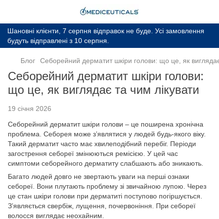
Шановні клієнти, 7 серпня відправок не буде. Усі замовлення
будуть відправлені з 10 серпня.
Блог
Себорейний дерматит шкіри голови: що це, як виглядає
Себорейний дерматит шкіри голови:
що це, як виглядає та чим лікувати
19 січня 2026
Себорейний дерматит шкіри голови – це поширена хронічна
проблема. Себорея може з’являтися у людей будь-якого віку.
Такий дерматит часто має хвилеподібний перебіг. Періоди
загострення себореї змінюються ремісією. У цей час
симптоми себорейного дерматиту слабшають або зникають.
Багато людей довго не звертають уваги на перші ознаки
себореї. Вони плутають проблему зі звичайною лупою. Через
це стан шкіри голови при дерматиті поступово погіршується.
З’являється свербіж, лущення, почервоніння. При себореї
волосся виглядає неохайним.