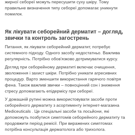
жирної себореї можуть пересушити суху шкіру. Тому
правильне визначення типу себореї допомагає уникнути
помилок.
Як лікувати себорейний дерматит – догляд,
звички та контроль загострень
Питання, як лікувати себорейний дерматит, потребує
системного підходу. Одного засобу недостатньо. Важлива
регулярність. Потрібно обовʼязково дотримуватися курсу.
Догляд при себорейному дерматиті включає очищення,
зволоження і захист шкіри. Потрібно уникати агресивних
процедур. Варто зменшити використання гарячого повітря
фена. Також важливі звички – повноцінний сон і зниження
стресу допомагають епідермісу при себореї.
У домашній рутині можна використовувати засоби проти
себорейного дерматиту з асортименту інтернет-магазина
Mediceuticals . Це спеціальні засоби та лосьйони, які
допоможуть позбутися симптомів себорейного дерматиту та
продовжити період ремісії. При виражених симптомах
потрібна консультація дерматолога або трихолога.