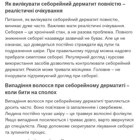
Як вилікувати себорейний дерматит повністю –
реалістичні очікування
Питання, як вилікувати себорейний дерматит повністю,
виникає дуже часто. Важливо мати реалістичні очікування.
Себорея – це хронічний стан, а не разова проблема. Повного
зникнення себореї назавжди зазвичай не буває. Але це не
означає, що доведеться постійно страждати від лупи та
подразнення шкіри. При правильному підході можна надовго
прибрати симптоми себореї. Регулярний догляд і курсове
використання засобів дозволяють контролювати себорейний
дерматит. Ремісія може тривати місяцями. Головне – не
ігнорувати підтримуючий догляд при себореї.
Випадіння волосся при себорейному дерматиті –
коли бити на сполох
Випадіння волосся при себорейному дерматиті трапляється
досить часто. Воно пов’язане із запаленням і свербежем.
Людина постійно чухає шкіру – це травмує волосяні фолікули.
Якщо випадіння посилюється і триває довго, варто звернутися
до спеціаліста. Лікар допоможе скоригувати лікування себореї
та зупинити процес.