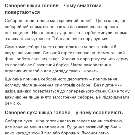
Себорея шкіри голови – чому симптоми
повертаються
Себорея шкіри голови має хронічний перебіг. Це означає, що
себорейний дерматит не зникає назавжди після першого
покращення. Навіть якщо лущення та свербіж минули, дерма
залишається чутливою. Її баланс легко порушується.
Симптоми себореї часто повертаються через зовнішні й
внутрішні чинники. Сильний стрес впливає на гормональний
фон і роботу сальних залоз. Холодна пора року сушить дерму
та послаблює її захисний бар’єр. Часте використання
агресивних засобів для догляду також шкодить.
Ще одна причина себорейного дерматиту – припинення
догляду після зникнення симптомів себореї. Без підтримки
шкіра швидко повертається до попереднього стану. Саме тому
важливо не лише зняти загострення себореї, а й підтримувати
ремісію.
Себорея суха шкіра голови – у чому особливість
Себорея суха шкіра голови часто виглядає менш помітною,
але вона не менш неприємна. Лущення зазвичай дрібне –
воно нагадує сухий пил або борошно. Лусочки легко