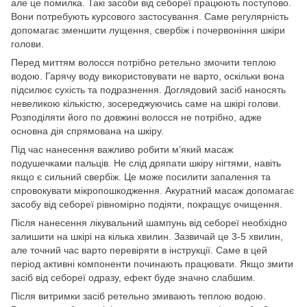
але це помилка. Такі засоби від себореї працюють поступово.
Вони потребують курсового застосування. Саме регулярність
допомагає зменшити лущення, свербіж і почервоніння шкіри
голови.
Перед миттям волосся потрібно ретельно змочити теплою
водою. Гарячу воду використовувати не варто, оскільки вона
підсилює сухість та подразнення. Доглядовий засіб наносять
невеликою кількістю, зосереджуючись саме на шкірі голови.
Розподіляти його по довжині волосся не потрібно, адже
основна дія спрямована на шкіру.
Під час нанесення важливо робити м’який масаж
подушечками пальців. Не слід дряпати шкіру нігтями, навіть
якщо є сильний свербіж. Це може посилити запалення та
спровокувати мікропошкодження. Акуратний масаж допомагає
засобу від себореї рівномірно подіяти, покращує очищення.
Після нанесення лікувальний шампунь від себореї необхідно
залишити на шкірі на кілька хвилин. Зазвичай це 3-5 хвилин,
але точний час варто перевіряти в інструкції. Саме в цей
період активні компоненти починають працювати. Якщо змити
засіб від себореї одразу, ефект буде значно слабшим.
Після витримки засіб ретельно змивають теплою водою.