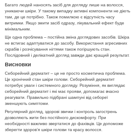
Багато людей наносять засіб для догляду лише на волосся,
уникаючи шкіри. У такому випадку активні компоненти не діють
там, де це потрібно. Також помилкою є відсутність часу
витримки. Якщо змити засіб одразу, лікувальний ефект буде
мінімальним.
Ще одна проблема – постійна зміна доглядових засобів. Шкіра
не встигає адаптуватися до засобу. Використання агресивних
скрабів і розчісування нігтями також погіршують стан.
Послідовний і делікатний догляд завжди дає кращий результат.
Висновки
Себорейний дерматит – це не просто косметична проблема.
Це хронічний стан шкіри голови. Себорейний дерматит
потребує уваги і системного догляду. Розуміння, як виглядає
себорейний дерматит і які має прояви, допомагає вчасно
реагувати. Правильно підібрані шампуні від себореї
зменшують симптоми.
Регулярний догляд, здорові звички і контроль загострень
дозволяють жити без постійного дискомфорту. При
необхідності важливо звертатися до фахівців. Це допоможе
зберегти здоров’я шкіри голови та красу волосся.