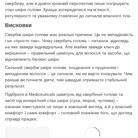
свербежу, але в довгостроковій перспективі лише погіршують
стан шкіри голови. Краще зосередитися на м’якості,
регулярності та уважному ставленні до сигналів власного тіла.
Висновки
Свербіж шкіри голови має реальні причини. Це не випадковість
і не «просто так». Чому свербить голова – питання, відповідь
на яке завжди індивідуальна. Але майже завжди ключ до
вирішення – правильний шампунь для волосся та засоби, що
відновлюють баланс шкіри.
Сильний свербіж шкіри голови, поєднання з лущенням і
випадінням волосся – це сигнали, які не варто ігнорувати. Чим
раніше ви почнете діяти, тим швидше отримаєте стабільний
результат.
Підібрати в Mediceuticals шампунь від свербіння голови та
засіб під конкретний стан шкіри (суха, жирна, чутлива) –
означає інвестувати не лише в зовнішній вигляд, а й у власний
комфорт. І саме комфорт – головний показник того, що догляд
справді працює.