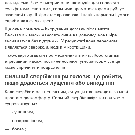
доглядаємо. Часте використання шампунів для волосся з
сульфатами, спиртами, сильними ароматизаторами руйнує
захисний шар. Шкіра стає вразливою, і навіть нормальні умови
сприймаються як агресія.
Ще одна помилка – ігнорування догляду після миття.
Бальзами й маски наносять лише на довжину, але шкіра
залишається без підтримки. У результаті вона пересихає,
з’являється свербіж, а іноді й мікротріщини.
Також варто згадати про механічний вплив. Жорсткі щітки,
агресивний масаж, постійне носіння тугих зачісок – усе це
може спричиняти подразнення.
Сильний свербіж шкіри голови: що робити,
якщо додається лущення або випадіння
Коли свербіж стає інтенсивним, ситуація вже виходить за межі
простого дискомфорту. Сильний свербіж шкіри голови часто
супроводжується:
лущенням;
почервонінням;
болем;