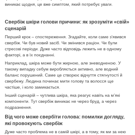
виникає щодня, це вже симптом, який потребує уваги.
Свербіж шкіри голови причини: як зрозуміти «свій»
сценарій
Перший крок – спостереження. Згадайте, коли саме з’явився
свербіж. Чи був новий засіб. Чи змінився раціон. Чи були
стресові періоди. Дуже часто відповідь лежить не в одному
факторі, а в їх поєднанні.
Наприклад, шкіра може бути жирною, але зневодненою. У
такому випадку себум виробляється активно, але водний
баланс порушений. Саме це створює відчуття стягнутості й
свербежу. Людина починає мити голову та волосся ще
частіше, і коло замикається.
Інший сценарій – чутлива шкіра, яка реагує навіть на м’які
компоненти. Тут свербіж виникає не через бруд, а через
подразнення.
Від чого може свербіти голова: помилки догляду,
які провокують свербіж
Дуже часто проблема не в самій шкірі, а в тому, як ми за нею