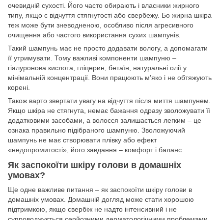
очевидній сухості. Його часто обирають і власники жирного
типу, якщо є відчуття стягнутості або свербежу. Бо жирна шкіра
теж може бути зневодненою, особливо після агресивного
очищення або частого використання сухих шампунів.
Такий шампунь має не просто додавати вологу, а допомагати
її утримувати. Тому важливі компоненти шампуню –
гіалуронова кислота, гліцерин, бетаїн, натуральні олії у
мінімальній концентрації. Вони працюють м’яко і не обтяжують
корені.
Також варто звертати увагу на відчуття після миття шампунем.
Якщо шкіра не стягнута, немає бажання одразу зволожувати її
додатковими засобами, а волосся залишається легким – це
ознака правильно підібраного шампуню. Зволожуючий
шампунь не має створювати плівку або ефект
«недопромитості», його завдання – комфорт і баланс.
Як заспокоїти шкіру голови в домашніх
умовах?
Ще одне важливе питання – як заспокоїти шкіру голови в
домашніх умовах. Домашній догляд може стати хорошою
підтримкою, якщо свербіж не надто інтенсивний і не
супроводжується серйозними дерматологічними проблемами.