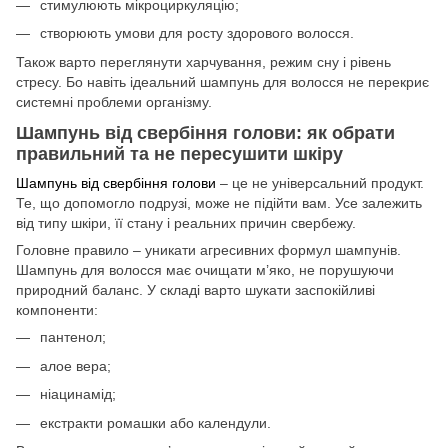
стимулюють мікроциркуляцію;
створюють умови для росту здорового волосся.
Також варто переглянути харчування, режим сну і рівень
стресу. Бо навіть ідеальний шампунь для волосся не перекриє
системні проблеми організму.
Шампунь від свербіння голови: як обрати
правильний та не пересушити шкіру
Шампунь від свербіння голови
– це не універсальний продукт.
Те, що допомогло подрузі, може не підійти вам. Усе залежить
від типу шкіри, її стану і реальних причин свербежу.
Головне правило – уникати агресивних формул шампунів.
Шампунь для волосся має очищати м’яко, не порушуючи
природний баланс. У складі варто шукати заспокійливі
компоненти:
пантенол;
алое вера;
ніацинамід;
екстракти ромашки або календули.