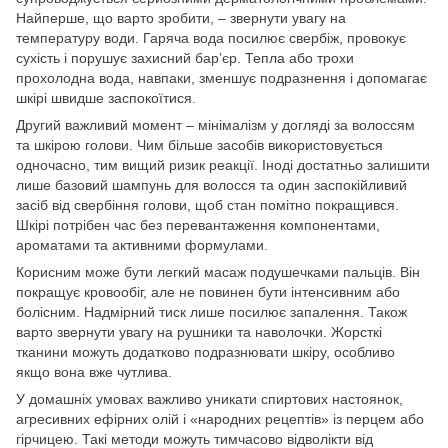
Найперше, що варто зробити, – звернути увагу на
температуру води. Гаряча вода посилює свербіж, провокує
сухість і порушує захисний бар’єр. Тепла або трохи
прохолодна вода, навпаки, зменшує подразнення і допомагає
шкірі швидше заспокоїтися.
Другий важливий момент – мінімалізм у догляді за волоссям
та шкірою голови. Чим більше засобів використовується
одночасно, тим вищий ризик реакції. Іноді достатньо залишити
лише базовий шампунь для волосся та один заспокійливий
засіб від свербіння голови, щоб стан помітно покращився.
Шкірі потрібен час без перевантаження компонентами,
ароматами та активними формулами.
Корисним може бути легкий масаж подушечками пальців. Він
покращує кровообіг, але не повинен бути інтенсивним або
болісним. Надмірний тиск лише посилює запалення. Також
варто звернути увагу на рушники та наволочки. Жорсткі
тканини можуть додатково подразнювати шкіру, особливо
якщо вона вже чутлива.
У домашніх умовах важливо уникати спиртових настоянок,
агресивних ефірних олій і «народних рецептів» із перцем або
гірчицею. Такі методи можуть тимчасово відволікти від