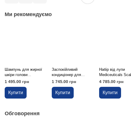
Ми рекомендуємо
Шампунь для жирної
Заспокійливий
Набір від лупи
шкіри голови
кондиціонер для
Mediceuticals Sca
Mediceuticals Solv-X™,
волосся та шкіри
Treatment Kit Dand
1 495.00 грн
1 745.00 грн
4 785.00 грн
250 мл
голови Mediceuticals
Therapeutic™, 250 мл
Купити
Купити
Купити
Обговорення