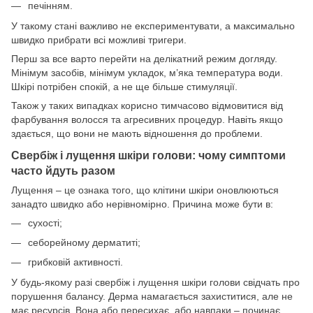
печінням.
У такому стані важливо не експериментувати, а максимально
швидко прибрати всі можливі тригери.
Перш за все варто перейти на делікатний режим догляду.
Мінімум засобів, мінімум укладок, м’яка температура води.
Шкірі потрібен спокій, а не ще більше стимуляції.
Також у таких випадках корисно тимчасово відмовитися від
фарбування волосся та агресивних процедур. Навіть якщо
здається, що вони не мають відношення до проблеми.
Свербіж і лущення шкіри голови: чому симптоми
часто йдуть разом
Лущення – це ознака того, що клітини шкіри оновлюються
занадто швидко або нерівномірно. Причина може бути в:
сухості;
себорейному дерматиті;
грибковій активності.
У будь-якому разі свербіж і лущення шкіри голови свідчать про
порушення балансу. Дерма намагається захиститися, але не
має ресурсів. Вона або пересихає, або навпаки – починає