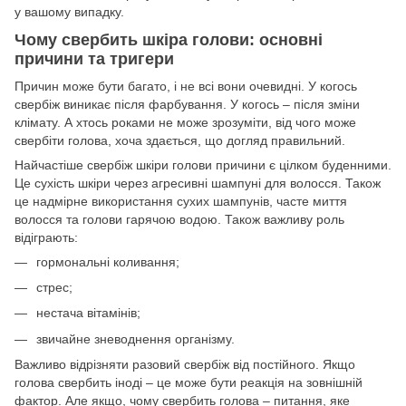
у вашому випадку.
Чому свербить шкіра голови: основні
причини та тригери
Причин може бути багато, і не всі вони очевидні. У когось
свербіж виникає після фарбування. У когось – після зміни
клімату. А хтось роками не може зрозуміти, від чого може
свербіти голова, хоча здається, що догляд правильний.
Найчастіше свербіж шкіри голови причини є цілком буденними.
Це сухість шкіри через агресивні шампуні для волосся. Також
це надмірне використання сухих шампунів, часте миття
волосся та голови гарячою водою. Також важливу роль
відіграють:
гормональні коливання;
стрес;
нестача вітамінів;
звичайне зневоднення організму.
Важливо відрізняти разовий свербіж від постійного. Якщо
голова свербить іноді – це може бути реакція на зовнішній
фактор. Але якщо, чому свербить голова – питання, яке