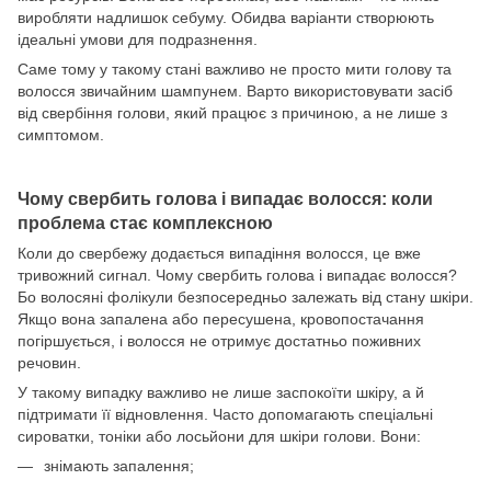
виробляти надлишок себуму. Обидва варіанти створюють
ідеальні умови для подразнення.
Саме тому у такому стані важливо не просто мити голову та
волосся звичайним шампунем. Варто використовувати засіб
від свербіння голови, який працює з причиною, а не лише з
симптомом.
Чому свербить голова і випадає волосся: коли
проблема стає комплексною
Коли до свербежу додається випадіння волосся, це вже
тривожний сигнал. Чому свербить голова і випадає волосся?
Бо волосяні фолікули безпосередньо залежать від стану шкіри.
Якщо вона запалена або пересушена, кровопостачання
погіршується, і волосся не отримує достатньо поживних
речовин.
У такому випадку важливо не лише заспокоїти шкіру, а й
підтримати її відновлення. Часто допомагають спеціальні
сироватки, тоніки або лосьйони для шкіри голови. Вони:
знімають запалення;