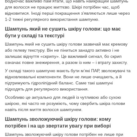
Водночас важливо пам’ятати, що навіть найкращий шампунь
для волосся не працює миттєво. Шкірі потрібен час, щоб
відновитися. Іноді перші покращення з’являються лише через
1-2 тижні регулярного використання шампуню.
Шампунь який не сушить шкіру голови: що має
бути у складі та текстурі
Шампунь який не сушить шкіру голови зазвичай має кремову
або гелеву текстуру. Він не піниться занадто активно і не
залишає відчуття «скрипу». Це важливий сигнал, бо скрип
означає повне знежирення, а разом із ним – і втрату захисту.
У складі такого шампуню мають бути м’які ПАР, зволожувачі та
відновлювальні компоненти. Вони не лише очищають, а й
підтримують гідроліпідний баланс. Саме такі шампуні
підходять для регулярного використання.
Особливо це актуально для людей із чутливою або сухою
шкірою, які часто не розуміють, чому свербить шкіра голови
навіть після миття волосся шампунем.
Шампунь зволожуючий шкіру голови: кому
потрібен і на що звертати увагу при виборі
Шампунь зволожуючий шкіру голови потрібен не лише при