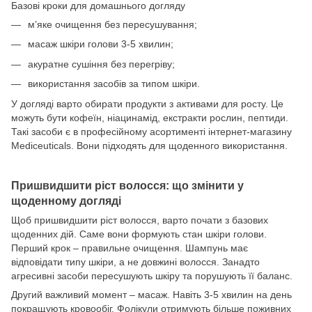
Базові кроки для домашнього догляду
м’яке очищення без пересушування;
масаж шкіри голови 3-5 хвилин;
акуратне сушіння без перегріву;
використання засобів за типом шкіри.
У догляді варто обирати продукти з активами для росту. Це
можуть бути кофеїн, ніацинамід, екстракти рослин, пептиди.
Такі засоби є в професійному асортименті інтернет-магазину
Mediceuticals. Вони підходять для щоденного використання.
Пришвидшити ріст волосся: що змінити у
щоденному догляді
Щоб пришвидшити ріст волосся, варто почати з базових
щоденних дій. Саме вони формують стан шкіри голови.
Перший крок – правильне очищення. Шампунь має
відповідати типу шкіри, а не довжині волосся. Занадто
агресивні засоби пересушують шкіру та порушують її баланс.
Другий важливий момент – масаж. Навіть 3-5 хвилин на день
покращують кровообіг. Фолікули отримують більше поживних