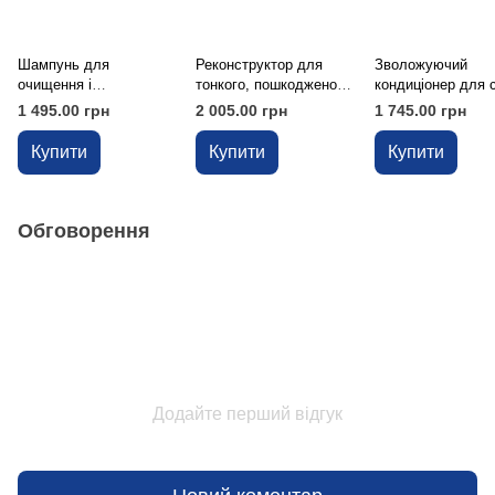
Шампунь для
Реконструктор для
Зволожуючий
очищення і
тонкого, пошкодженого
кондиціонер для 
детоксикації
або ослабленого
і неслухняного в
1 495.00 грн
2 005.00 грн
1 745.00 грн
Mediceuticals Vivid™,
волосся Mediceuticals
Mediceuticals MO
250 мл
Volume & Strength, 250
CYTE™, 250 мл
Купити
Купити
Купити
мл
Обговорення
Додайте перший відгук