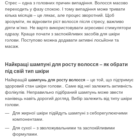
Стрес – одна з головних причин випадіння. Волосся масово
переходить у фазу спокою. І тому випадіння може тривати
кілька місяців – це лякає, але процес зворотний. Щоб
зрозуміти, як відновити ріст волосся після стресу, важливо
діяти м’яко. Не варто використовувати агресивні стимулятори
одразу. Краще почати з заспокійливих засобів для шкіри
голови. Поступово можна додавати активні лосьйони та
масаж.
Найкращі шампуні для росту волосся – як обрати
під свій тип шкіри
Найкращій
шампунь для росту волосся
– це той, що підтримує
здоровий стан шкіри голови.. Саме від неї залежить активність
фолікулів. Неправильно підібраний шампунь може звести
нанівець навіть дорогий догляд. Вибір залежить від типу шкіри
голови.
Для жирної шкіри підійдуть шампуні з себорегулюючими
компонентами.
Для сухої – з зволожувальними та заспокійливими
формулами.