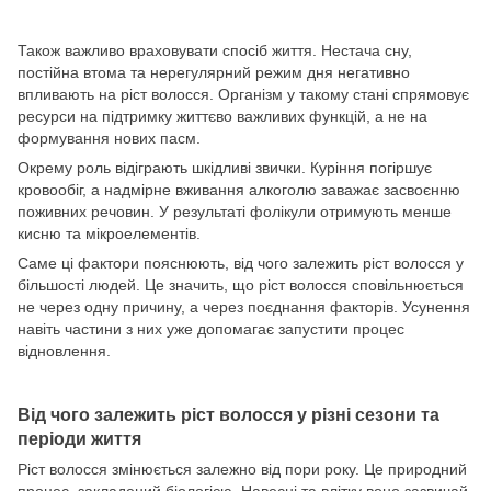
Також важливо враховувати спосіб життя. Нестача сну,
постійна втома та нерегулярний режим дня негативно
впливають на ріст волосся. Організм у такому стані спрямовує
ресурси на підтримку життєво важливих функцій, а не на
формування нових пасм.
Окрему роль відіграють шкідливі звички. Куріння погіршує
кровообіг, а надмірне вживання алкоголю заважає засвоєнню
поживних речовин. У результаті фолікули отримують менше
кисню та мікроелементів.
Саме ці фактори пояснюють, від чого залежить ріст волосся у
більшості людей. Це значить, що ріст волосся сповільнюється
не через одну причину, а через поєднання факторів. Усунення
навіть частини з них уже допомагає запустити процес
відновлення.
Від чого залежить ріст волосся у різні сезони та
періоди життя
Ріст волосся змінюється залежно від пори року. Це природний
процес, закладений біологією. Навесні та влітку воно зазвичай