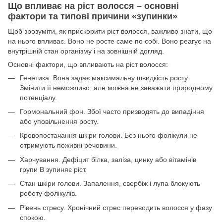
Що впливає на ріст волосся – основні
фактори та типові причини «зупинки»
Щоб зрозуміти, як прискорити ріст волосся, важливо знати, що
на нього впливає. Воно не росте саме по собі. Воно реагує на
внутрішній стан організму і на зовнішній догляд.
Основні фактори, що впливають на ріст волосся:
Генетика. Вона задає максимальну швидкість росту.
Змінити її неможливо, але можна не заважати природному
потенціалу.
Гормональний фон. Збої часто призводять до випадіння
або уповільнення росту.
Кровопостачання шкіри голови. Без нього фолікули не
отримують поживні речовини.
Харчування. Дефіцит білка, заліза, цинку або вітамінів
групи B зупиняє ріст.
Стан шкіри голови. Запалення, свербіж і лупа блокують
роботу фолікулів.
Рівень стресу. Хронічний стрес переводить волосся у фазу
спокою.