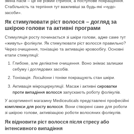
зміна пасм – це не різкий стрибок, а поступове покращення.
Стабільність та терпіння тут важливіші за будь-які «чудо-
засоби».
Як стимулювати ріст волосся – догляд за
шкірою голови та активні програми
Стимуляція росту починається зі шкіри голови, адже саме тут
«живуть» фолікули. Як стимулювати ріст волосся правильно?
Через очищення, тонізацію та активацію кровообігу. Основні
етапи стимуляції:
Глибоке, але делікатне очищення. Воно знімає залишки
себуму і доглядових засобів.
Тонізація. Лосьйони і тоніки покращують стан шкіри.
Активація мікроциркуляції. Масаж і активні
сироватки
проти випадіння волосся
запускають роботу фолікулів.
У асортименті магазину Mediceuticals представлені професійні
комплекси для росту волосся
. Вони створені саме для роботи
зі шкірою голови, активізацією роботи волосяних фолікулів.
Як відновити ріст волосся після стресу або
інтенсивного випадіння