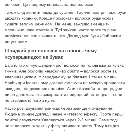
речовин. Це напряму впливає на ріст волосся.
Також слід змінити підхід до сушіння. Гаряче повітря і різкі рухи
шкодять корінню. Краще промокати волосся рушником і
сушити теплим режимом. Не менш важливо зменшити
механічне навантаження. Тугі зачіски, часте тертя та різке
розчісування сповільнюють ріст. Догляд має бути дбайливим і
регулярним.
Швидкий ріст волосся на голові – чому
«супершвидко» не буває
Багато хто очікує швидкий ріст волосся на голові вже за кілька
тижнів. Але біологію неможливо обійти – волосся росте за
власним циклом. У середньому це близько 1 см на місяць.
Навіть при ідеальному догляді фолікули не можуть працювати
швидше, ніж дозволяє організм. Активні засоби та процедури
лише допомагають використати природний потенціал – вони
не створюють його з нуля.
Часто розчарування виникає через завищені очікування.
Людина змінює догляд і чекає миттєвого ефекту. Проте перші
помітні результати з’являються через 2-3 місяці. Саме тоді
нове волосся входить у фазу активного росту. Тому швидка