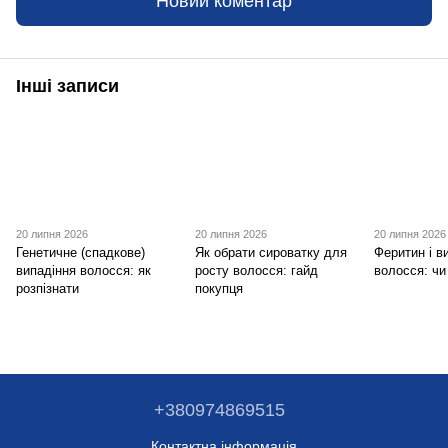
Новий коментар
Інші записи
20 липня 2026
20 липня 2026
20 липня 2026
Генетичне (спадкове)
Як обрати сироватку для
Феритин і в
випадіння волосся: як
росту волосся: гайд
волосся: чи
розпізнати
покупця
+380974869515
Контактна інформація