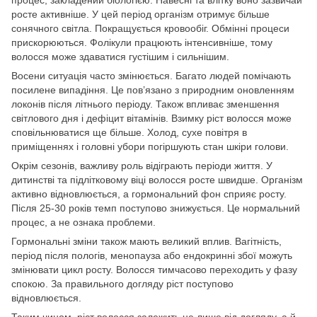
росте активніше. У цей період організм отримує більше
сонячного світла. Покращується кровообіг. Обмінні процеси
прискорюються. Фолікули працюють інтенсивніше, тому
волосся може здаватися густішим і сильнішим.
Восени ситуація часто змінюється. Багато людей помічають
посилене випадіння. Це пов’язано з природним оновленням
локонів після літнього періоду. Також впливає зменшення
світлового дня і дефіцит вітамінів. Взимку ріст волосся може
сповільнюватися ще більше. Холод, сухе повітря в
приміщеннях і головні убори погіршують стан шкіри голови.
Окрім сезонів, важливу роль відіграють періоди життя. У
дитинстві та підлітковому віці волосся росте швидше. Організм
активно відновлюється, а гормональний фон сприяє росту.
Після 25-30 років темп поступово знижується. Це нормальний
процес, а не ознака проблеми.
Гормональні зміни також мають великий вплив. Вагітність,
період після пологів, менопауза або ендокринні збої можуть
змінювати цикл росту. Волосся тимчасово переходить у фазу
спокою. За правильного догляду ріст поступово
відновлюється.
Таким чином, ріст волосся залежить не лише від догляду, а й