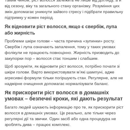
від сезону, віку та загального стану організму. Розуміння цих
змін допомагає уникнути зайвого стресу і підібрати правильну
підтримку у кожен період.
Як відновити ріст волосся, якщо є свербіж, лупа
або жирність
Проблеми шкіри голови – часта причина «зупинки» росту.
Свербіж і лупа означають запалення, тому у таких умовах
фолікули не працюють повноцінно. Жирність призводить до
закупорки пор – волосся стає тоншим і слабшим.
Щоб зрозуміти, як відновити ріст волосся, потрібно почати зі
шкіри голови. Варто використовувати м’які шампуні, адже
агресивні формули тільки погіршують стан. Регулярне, але не
надмірне очищення допомагає нормалізувати баланс.
Як прискорити ріст волосся в домашніх
умовах – безпечні кроки, які дають результат
Багато людей шукають інформацію про те, як прискорити ріст
волосся в домашніх умовах. Це реально, але тільки через
регулярні дії та звички. Один засіб або одна процедура не
зроблять дива – працює комплекс.