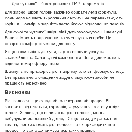
Для чутливої – без агресивних ПАР та ароматів.
Для жирної шкіри голови важливо обирати легкі формули.
Вони нормалізують вироблення себуму і не перевантажують
коріння. Надмірна жирність часто блокує відновлення локонів.
Для сухої та чутливої шкіри підійдуть зволожувальні шампуні.
Вони знімають подразнення та зменшують свербіж. Це
створює комфортні умови для росту.
Якщо є схильність до лупи, варто звернути увагу на
заспокійливі та балансуючі компоненти. Вони допомагають
відновити мікрофлору шкіри.
Шампунь не прискорює ріст напряму, але він формує основу.
Без правильного очищення жодні стимулюючі засоби не
працюють ефективно.
Висновки
Ріст волосся – це складний, але керований процес. Він
залежить від генетики, гормонів, харчування та стану шкіри
голови. Знаючи, що впливає на ріст волосся, можна
вибудувати ефективний догляд. Якщо ви задумуєтесь над
тим, від чого залежить ріст волосся та як прискорити цей
процес, то варто дотримуватись таких правил: