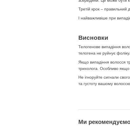
зсередини. Це може бути к
Третій крок – правильний д
І найважливіше при випадін
Висновки
Телогенове випадіння воло
телогена не руйнує фоліку
Якщо випадіння волосся тр
трихолога. Особливо якщо 
Не ігноруйте сигнали свого
та густоту вашому волоссю
Ми рекомендуєм