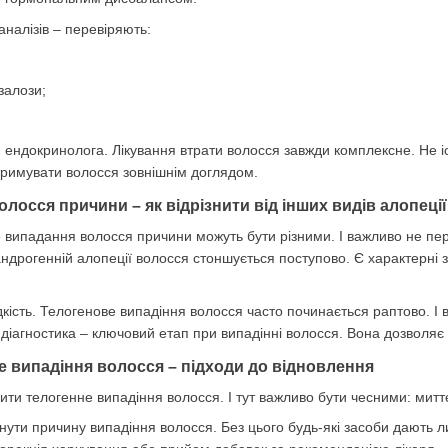
аналізів – перевіряють:
залози;
ія ендокринолога. Лікування втрати волосся завжди комплексне. Не і
дтримувати волосся зовнішнім доглядом.
осся причини – як відрізнити від інших видів алопеції
 випадання волосся причини можуть бути різними. І важливо не пе
андрогенній алопеції волосся стоншується поступово. Є характерні
дкість. Телогенове випадіння волосся часто починається раптово. І
діагностика – ключовий етап при випадінні волосся. Вона дозволяє
е випадіння волосся – підходи до відновлення
инити телогенне випадіння волосся. І тут важливо бути чесними: ми
унути причину випадіння волосся. Без цього будь-які засоби дають 