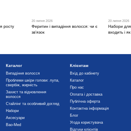
20 липня 2026
20 липня 2026
я росту
Феритин і випадіння волосся: чи є
Набори для
звʼязок
входить і я
Каталог
Клієнтам
Випадіння волосся
Вхід до кабінету
Проблеми шкіри голови: лупа,
Каталог
свербіж, жирність
Про нас
Захист та відновлення
Оплата і доставка
волосся
Публічна оферта
Стайлінг та особливий догляд
Контактна інформація
Набори
Блог
Аксесуари
Угода користувача
Bao-Med
Відгуки клієнтів