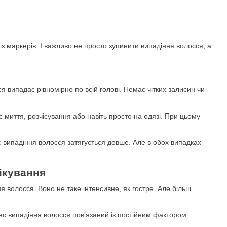
з маркерів. І важливо не просто зупинити випадіння волосся, а
 випадає рівномірно по всій голові. Немає чітких залисин чи
 миття, розчісування або навіть просто на одязі. При цьому
ес випадіння волосся затягується довше. Але в обох випадках
лікування
 волосся. Воно не таке інтенсивне, як гостре. Але більш
цес випадіння волосся пов’язаний із постійним фактором.