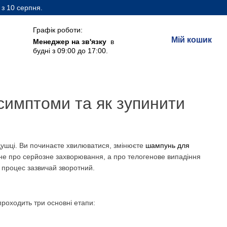
 з 10 серпня.
Графік роботи:
Мій кошик
Менеджер на зв'язку
в
будні з 09:00 до 17:00.
симптоми та як зупинити
одушці. Ви починаєте хвилюватися, змінюєте
шампунь для
е не про серйозне захворювання, а про телогенове випадіння
й процес зазвичай зворотний.
проходить три основні етапи: