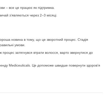
ови – все це працює як підтримка.
вичай з’являються через 2–3 місяці.
хороша новина в тому, що це зворотний процес. Стадія
равильні умови.
ж процес затягнувся втрати волосся, варто звернутися до
 бренду Mediceuticals. Це допоможе швидше повернути здоров’я