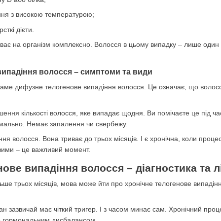
ння з високою температурою;
сткі дієти.
иває на організм комплексно. Волосся в цьому випадку – лише один і
ипадіння волосся – симптоми та види
саме дифузне телогенове випадіння волосся. Це означає, що волосся
ення кількості волосся, яке випадає щодня. Ви помічаєте це під час
рмально. Немає запалення чи свербежу.
ня волосся. Вона триває до трьох місяців. І є хронічна, коли проц
ими – це важливий момент.
нове випадіння волосся – діагностика та 
ьше трьох місяців, мова може йти про хронічне телогенове випадіння
ан зазвичай має чіткий тригер. І з часом минає сам. Хронічний про
о гормональним дисбалансом.