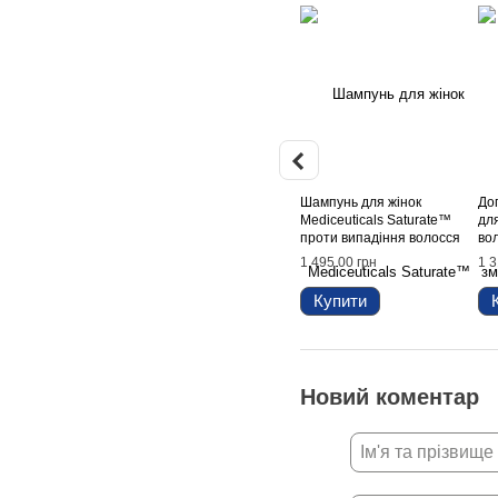
Шампунь для жінок
До
Mediceuticals Saturate™
дл
проти випадіння волосся
вол
(для схильної до сухості
De
1 495.00 грн
1 3
шкіри голови), 250 мл
Купити
Новий коментар