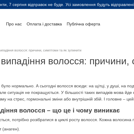
нти, 7 серпня відправок не буде. Усі замовлення будуть відправлені
Про нас
Оплата і доставка
Публічна оферта
Контактна інформація
Блог
Відгуки клієнтів
Автори
ипадіння волосся: причини, симптоми та як зупинити
випадіння волосся: причини, 
 було нормально. А сьогодні волосся всюди: на щітці, у душі, на п
 але ситуація не покращується. У більшості таких випадків мова йд
зму на стрес, гормональні зміни або внутрішній збій. І головне – це
діння волосся – що це і чому виникає
ться, потрібно розібратися в циклі росту волосся. Кожна волосина 
 (анаген).