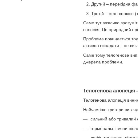
Другий – перехідна фа
Третій – стан спокою (
Саме тут важливо зрозуміти
волосся. Це природний пр
Проблема починається тоді,
активно випадати. І це виг
Саме тому телогенове випа
джерела проблеми.
Телогенова алопеція 
Телогенова алопеція виника
Найчастіше тригери вигляд
сильний або тривалий 
гормональні зміни після
дефіцити заліза, вітамі