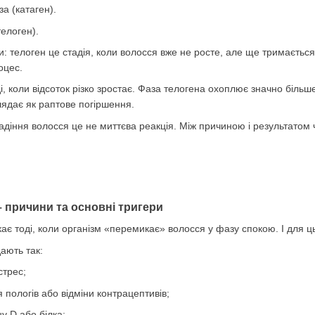
за (катаген).
телоген).
: телоген це стадія, коли волосся вже не росте, але ще тримається
оцес.
 коли відсоток різко зростає. Фаза телогена охоплює значно більше
лядає як раптове погіршення.
діння волосся це не миттєва реакція. Між причиною і результатом 
– причини та основні тригери
є тоді, коли організм «перемикає» волосся у фазу спокою. І для ць
ають так:
стрес;
 пологів або відміни контрацептивів;
ну D або білка;