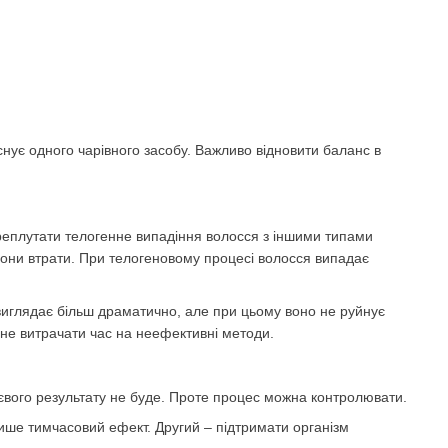
снує одного чарівного засобу. Важливо відновити баланс в
реплутати телогенне випадіння волосся з іншими типами
 зони втрати. При телогеновому процесі волосся випадає
 виглядає більш драматично, але при цьому воно не руйнує
 не витрачати час на неефективні методи.
ттєвого результату не буде. Проте процес можна контролювати.
лише тимчасовий ефект. Другий – підтримати організм