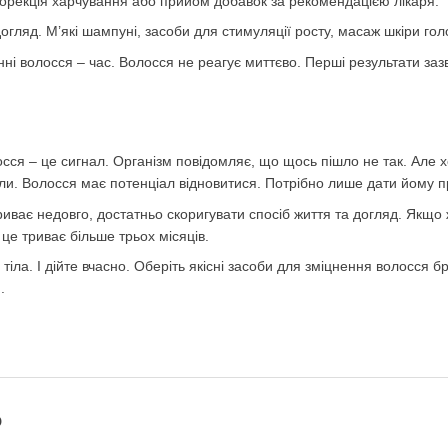
орекція харчування або прийом добавок за рекомендацією лікаря.
огляд. М’які шампуні, засоби для стимуляції росту, масаж шкіри гол
ні волосся – час. Волосся не реагує миттєво. Перші результати заз
сся – це сигнал. Організм повідомляє, що щось пішло не так. Але 
ли. Волосся має потенціал відновитися. Потрібно лише дати йому п
иває недовго, достатньо скоригувати спосіб життя та догляд. Якщо 
це триває більше трьох місяців.
 тіла. І дійте вчасно. Оберіть якісні засоби для зміцнення волосся
.
о