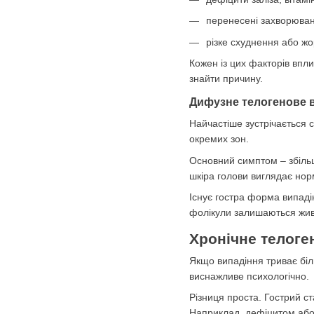
перенесені захворюва
різке схуднення або жор
Кожен із цих факторів впл
знайти причину.
Дифузне телогенове в
Найчастіше зустрічається 
окремих зон.
Основний симптом – збільш
шкіра голови виглядає но
Існує гостра форма випадін
фолікули залишаються жив
Хронічне телоге
Якщо випадіння триває біл
виснажливе психологічно.
Різниця проста. Гострий ст
Наприклад, дефіцитом аб