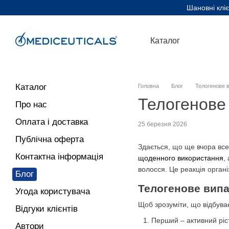
Перейти до основного контенту
Шановні кліє
Каталог
Каталог
Головна
Блог
Телогенове в
Телогенове 
Про нас
Оплата і доставка
25 березня 2026
Публічна оферта
Здається, що ще вчора все
Контактна інформація
щоденного використання
,
волосся. Це реакція органі
Блог
Телогенове випа
Угода користувача
Щоб зрозуміти, що відбуває
Відгуки клієнтів
Перший – активний ріст
Автори