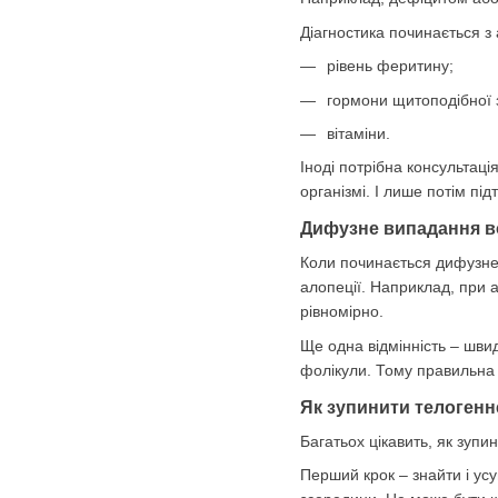
Діагностика починається з 
рівень феритину;
гормони щитоподібної 
вітаміни.
Іноді потрібна консультац
організмі. І лише потім пі
Дифузне випадання вол
Коли починається дифузне
алопеції. Наприклад, при 
рівномірно.
Ще одна відмінність – шви
фолікули. Тому правильна 
Як зупинити телогенн
Багатьох цікавить, як зуп
Перший крок – знайти і ус