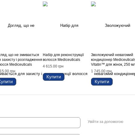
гляд, що не змивається
Набір для реконструкції
Зволожуючий невагомий
я захисту і розгладження
волосся Mediceuticals
кондиціонер Mediceutical
осся Mediceuticals
Vitatin™ для жінок, 250 м
4 615.00 грн
fend™, 250 мл
15.00 грн
1 745.00 грн
Купити
Купити
Купити
Увійти за допомогою