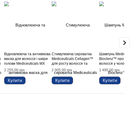
Відновлююча та антивікова
Стимулююча сироватка
Шампунь Mediceutic
s
маска для волосся і шкіри
Mediceuticals Cellagen™
Bioclenz™ проти ви
л
голови Mediceuticals MX
для росту волосся та
волосся у чоловіків 
Dual Therapy™, 150 мл
здоров'я шкіри голови, 125
нормальної / схильн
2 255.00 грн
2 005.00 грн
1 495.00 грн
мл
жирності шкіри голо
мл
Купити
Купити
Купити