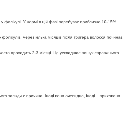
 у фолікулі. У нормі в цій фазі перебуває приблизно 10-15%
 фолікулів. Через кілька місяців після тригера волосся починає
часто проходить 2-3 місяці. Це ускладнює пошук справжнього
ого завжди є причина. Іноді вона очевидна, іноді – прихована.