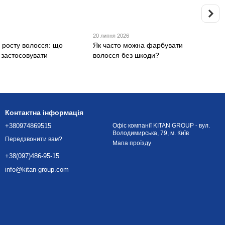
20 липня 2026
 росту волосся: що
Як часто можна фарбувати
к застосовувати
волосся без шкоди?
Контактна інформація
+380974869515
Офіс компанії KITAN GROUP - вул.
Володимирська, 79, м. Київ
Передзвонити вам?
Мапа проїзду
+38(097)486-95-15
info@kitan-group.com